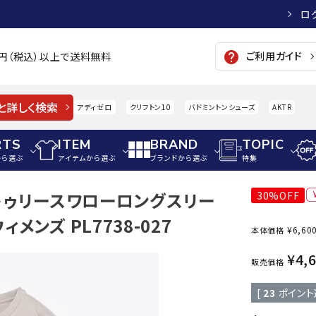
ロ
ご利用ガイド
help
00円（税込）以上で送料無料
と詳しく検索
アディゼロ
クリフトン10
バドミントンシューズ
AKTR
RTS
ITEM
BRAND
TOPIC
から選ぶ
アイテムから選ぶ
ブランドから選ぶ
特集
ンズトゥリースワローロングスリー
30%OFF
メンズアパレル
サッカー・フットサル
ウィメンズアパレル
メンズ PL7738-027
¥
6,60
本体価格
パイク・シューズ
トップス
サッカースパイク
トップス
硬式
adidas
AIGLE
A
¥
4,
シューズアクセサリー
ジャケット・アウター
ジュニアサッカースパイク
ジャケット・アウター
軟式
販売価格
メンズ・ユニセックスウ
ボトムス・パンツ
トレーニングシューズ
ボトムス・パンツ
少年
[
23
ポイント
その他ウェア
ジュニアレーニングシューズ
その他ウェア
ソフ
ウィメンズウェア