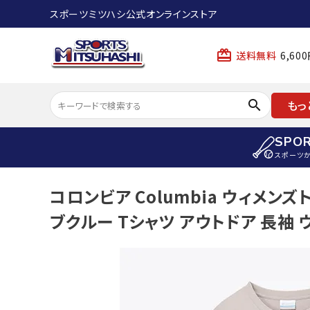
スポーツミツハシ公式オンラインストア
card_giftcard
送料無料
6,6
search
もっ
SPO
スポーツ
ACCOUNT MENU
コロンビア Columbia ウィメ
陸上
ようこそ ゲスト 様
ブクルー Tシャツ アウトドア 長袖 ウィ
陸上競技ス
meeting_room
person
ログイン
会員登録
陸上競技用
陸上競技用
スポーツから選ぶ
ェア
アイテムから選ぶ
陸上競技用