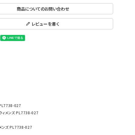
ール水着
ジュニアランニングシューズ
商品についてのお問い合わせ
ムキャップ
ランニングウェア
KE
Nittak
Ocean
ogaw
グル
ランニングタイツ
レビューを書く
u
Pacifi
a tent
c
他アクセサリー
ランニングソックス
ンスポーツ
ランニングキャップ
ランニングバッグ・ポーチ
その他アクセサリー
ENA
phite
Prince
PUMA
トレーニング用品
アウトドア
Y
n
ーニング用品
メンズアウトドアウェア
グッズ
ウィメンズアウトドアウェア
キッズ・ベビーアウトドアウェア
7738-027
efT
RUST
ryka
SALO
アウトドアシューズ
メンズ PL7738-027
rer
Y
MON
トレッキングシューズ
ズ PL7738-027
帽子