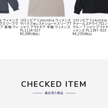
ライ
ソックス
その
その他アクセサリー
ia ウィメンズ
コロンビア Columbia ウィメンズ
コロンビア Columbi
グスリーブク
ヤハラフォレストショートスリーブT
チャールズドライブロン
ア 長袖 ウィ
シャツ アウトドア 半袖 ウィメンズ
クルー Tシャツ アウトド
PL1114-027
ィメンズ PL1397-010
Wacoa
Wilso
Ws
¥
3,080
¥
4,235
(税込)
(税込)
l CW-X
n
io
ZETT
CHECKED ITEM
最近見た商品