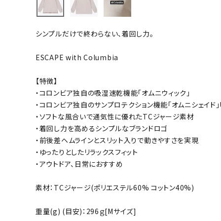
バト
シンプルだけで終わらない、着回し力。
バドミント
ストリングス
ESCAPE with Columbia
バドミント
【特徴】
バドミント
・コロンビア独自の吸湿速乾機能「オムニウィック」
シャトル
・コロンビア独自のサンプロテクション機能「オムニシェイド」U
グリップテ
・ソフトな風合いで通気性に優れたTCジャージ素材
バッグ
・着回し力を高めるシンプルなブランドロゴ
・前後差ヘムラインとスリット入りで動きやすさを実現
ソックス
・ゆったりとしたリラックスフィット
その他アク
・アウトドア、日常におすすめ
ハン
素材：TCジャージ(ポリエステル60% コットン40%)
ハンドボー
重量(g) (目安)：296ｇ[Mサイズ]
ハンドボー