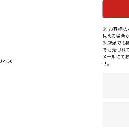
バレーボールシューズ
HEAD
HELLY
H
ミントン
卓球
テニスシューズ
HANS
EN
バドミントンシューズ
ンラケット
卓球ラケット
バス
※ お客様
フィットネスシューズ
・ガット
ラバー
バス
見える場合が
陸上スパイク・シューズ
ンシューズ
卓球シューズ
レプ
※店頭でも
ハンドボールシューズ
でも売切れて
ンウェア
卓球ウェア
ボー
LI-
LUXIL
LU
ウォーキング・トレッキングシュ
メールにて
ボール（卓球）
ボー
NING
ON
O
PF50
ーズ
せ。
ープ
その他アクセサリー
ソッ
A
アウトドアシューズ
卓球台
その
トレーニング・ジム・カジュアル
キッズカジュアル
セサリー
スイム・競泳
MIKAN
MIKAS
ミ
ドボール
ラグビー
サンダル
O
A
シ
ジ
ルシューズ
ラグビースパイク・シューズ
競泳
ルウェア
ラグビーウェア
フィ