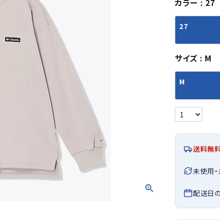
カラー
27
シューズアクセサリー
硬式
ソックス
フットボールサンダル
軟式
Babol
BIKE
B
27
セサリー
at
ER
サッカーウェア
少年
シューズ
バッグ
ジュニアサッカーウェア
ソフ
サイズ
M
レプリカ商品
野球
メンズランニング
バックパック
ジュニアレプリカ商品
少年
ウイメンズランニング
トートバッグ
M
サッカーボール
野球
ジュニアランニング
ショルダーバッグ
CEP
Chaco
C
フットサルボール
ジュ
サッカースパイク
ボディー・ウエストバッグ
tt
pi
サッカーバッグ
ユニ
ジュニアサッカースパイク
ダッフル・ボストンバッグ
その他アクセサリー
バッ
サッカー・フットサルトレーニン
テニスバッグ
イン
グシューズ
その他バッグ
送料無
その
ジュニアサッカー・フットサルト
DESC
FINTA
Fo
レーニングシューズ
未使用
バッ
ENTE
e
野球スパイク・シューズ
メン
配送日
少年野球スパイク・シューズ
ソッ
バスケットボールシューズ
その