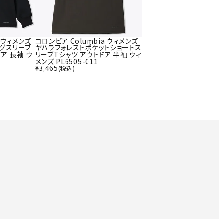
ト・ランタン
UR
他アクセサリー
a ウィメンズ
コロンビア Columbia ウィメンズ
グスリーブ
ヤハラフォレストポケットショートス
ア 長袖 ウ
リーブTシャツ アウトドア 半袖 ウィ
メンズ PL6505-011
tud
YASAK
YONEX
ZAMS
¥
3,465
(税込)
A
T