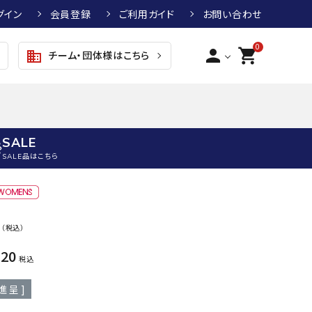
グイン
会員登録
ご利用ガイド
お問い合わせ
0
person
shopping_cart
チーム・団体様はこちら
business
SALE
SALE品はこちら
野球
キッズアパレル
テニス
その他アクセサリー
0
（税込）
グラブ・ミット
トップス
硬式テニスラケット
ボール
KTR
arena
asics
ATHL
620
グラブ・ミット
ジャケット・アウター
ジュニア硬式テニスラケット
季節対策商品
ETA
税込
野球グラブ・ミット
ボトムス・パンツ
ソフトテニスラケット
健康グッズ
進呈 ]
トボール用グラブ・ミット
その他ウェア
ストリングス・ガット（テニス）
ヨガマット