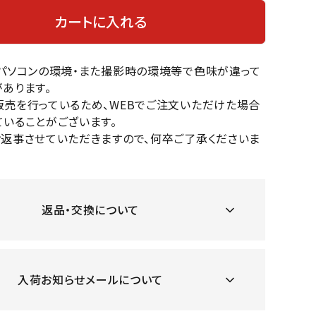
OKA
hum
JFIT
le coq
カートに入れる
バスケットボール
バレーボール
mel
sporti
f
ケットボールシューズ
バレーボールシューズ
のパソコンの環境・また撮影時の環境等で色味が違って
ケットボールウェア
バレーボールウェア
あります。
リカウェア・グッズ
バレーボール用サポーター
販売を行っているため、WEBでご注文いただけた場合
いることがございます。
ル（バスケットボール）
ボール（バレーボール）
ZeS
mand
Marbl
Marm
お返事させていただきますので、何卒ご了承くださいま
ル用品（バスケットボール）
ボール用品（バレーボール）
MBR
uka
e
ot
クス
ソックス
他アクセサリー
その他アクセサリー
返品・交換について
ツハ
MIZUN
molte
MTG
スイム・競泳
ランニング
オリ
O
n
ナル
入荷お知らせメールについて
水着・練習水着
メンズランニングシューズ
ットネス水着
レディースランニングシューズ