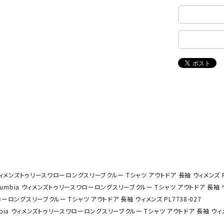
ンドボール）
ヘッドギア（ラグビー）
スク
セサリー
ソックス
スイ
NEUT
New
NI
その他アクセサリー
ゴー
RALW
Balan
ORKS
ce
その
マリ
ON
ONYO
P
ーキング
フィットネス・ヨガ
NE
LT
ーキングシューズ
ヨガウェア
トレ
ウォーキングシューズ
ヨガマット
健康
セサリー
ヨガアクセサリー
ウィメンズトゥリースワローロングスリーブクルー Tシャツ アウトドア 長袖 ウィメンズ PL
Rawli
Real
Re
ダンス・フィットネスウェア
umbia ウィメンズトゥリースワローロングスリーブクルー Tシャツ アウトドア 長袖 ウィ
ngs
Stone
ou
ーロングスリーブクルー Tシャツ アウトドア 長袖 ウィメンズ PL7738-027
ダンス・フィットネスシューズ
bia ウィメンズトゥリースワローロングスリーブクルー Tシャツ アウトドア 長袖 ウィメン
インナーウェア