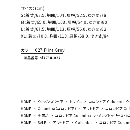
ボール（ハ
サイズ：(cm)
その他アク
S：着丈/62.5、胸囲/104、肩幅/52.5、ゆき丈/78
M：着丈/65.0、胸囲/108、肩幅/54.0、ゆき丈/80
L：着丈/67.5、胸囲/113、肩幅/56.0、ゆき丈/82
XL：着丈/70.0、胸囲/118、肩幅/58.0、ゆき丈/84
カラー：027 Flint Grey
商品番号
pl7738-027
ウォ
メンズウォ
ウィメンズ
その他アク
HOME
ウィメンズウェア
トップス
コロンビア Columbia 
HOME
Columbia（コロンビア）
アウトドア
コロンビア Col
HOME
全商品
コロンビア Columbia ウィメンズトゥリースワロ
HOME
SALE
アウトドア
Columbia
コロンビア Colum