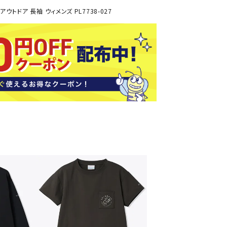
ソックス
トドア 長袖 ウィメンズ PL7738-027
バッグ
AZI
Speed
SSK
Super
o
Natur
その他アクセサリー
al
キャンプ用品
リー・コンテナ
ラー・ジャグ
WAN
Tasm
Tecnif
THE
キングウェア
ania
ibre
NORT
ラフ・寝具
Surf
H
FACE
ブル・チェア関連
ブルウェア
ト・タープ用品
ベキュー・焚き火
MBR
UNDE
VICTA
VIEW
グ
R
S
ト・マット・シート
ARMO