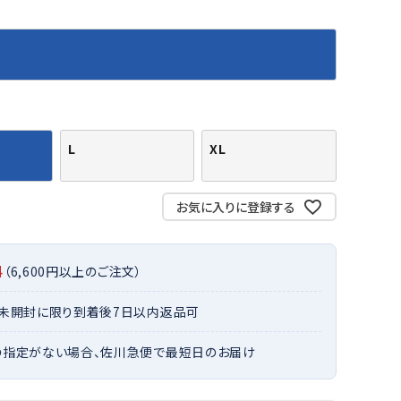
バット
ストリングス・ガット（ソフトテニス）
サポーター・テーピング
バット
グリップテープ
タオル
UTT
CANT
CAPT
ccilu
FLY
ERBU
AIN
軟式バット
エッジガード
ソックス
帽子
RY
STAG
トボール用バット
テニスシューズ
スパイク・シューズ
テニスバッグ
ランニング・陸上ソックス
キャップ
野球スパイク・シューズ
テニスウェア
テニス・バドミントンソックス
ハット
L
XL
ウェア
キャップ・バイザー
野球ソックス
サンバイザー
ham
Colum
CONV
DA
ニア野球ウェア
ソックス
バスケットソックス
ニット帽・ビーニー
on
bia
ERSE
MISS
お気に入りに登録する
フォーム・練習着
ボール（テニス）
バレーボールソックス
その他キャップ
ティング手袋
その他アクセサリー
トレッキングソックス
ナーグローブ（守備用手袋）
ラグビーソックス
料
（6,600円以上のご注文）
他手袋
トレーニング・ジム・カジュアル
xfir
G-FIT
gol.
GOSE
・未開封に限り到着後7日以内返品可
グ・ケース
N
テナンス用品
の指定がない場合、佐川急便で最短日のお届け
クス・ストッキング
他アクセサリー