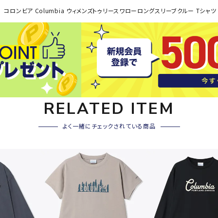
その他アクセサリー
コロンビア Columbia ウィメンズトゥリースワローロングスリーブクルー Tシャツ アウ
SAYSK
Sondi
SP
Y
co
O
トレーニング・ジム/カジ
・格闘技
ュアル
キャ
メンズウェア
クー
suria
SVOL
S
ウィメンズウェア
RELATED ITEM
技小物
クッ
ME
S
キッズウェア
シュ
よく一緒にチェックされている商品
コンプレッションウェア
テー
インナーウェア
テー
シューズ
テン
ジュニアシューズ
バー
ブーツ・サンダル
TRIGG
uhlsp
U
バッ
バッグ
ERPOI
ort
O
ベッ
NT
キャップ