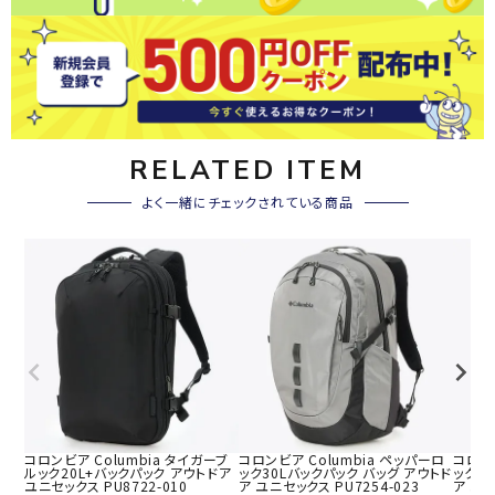
RELATED ITEM
よく一緒にチェックされている商品
コロンビア Columbia タイガーブ
コロンビア Columbia ペッパーロ
コロンビ
ルック20L+バックパック アウトドア
ック30Lバックパック バッグ アウトド
ック3
ユニセックス PU8722-010
ア ユニセックス PU7254-023
ア ユニ