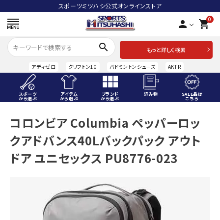
スポーツミツハシ公式オンラインストア
0
person
shopping_cart
search
もっと詳しく検索
アディゼロ
クリフトン10
バドミントンシューズ
AKTR
スポーツ
アイテム
ブランド
読み物
SALE品は
から選ぶ
から選ぶ
から選ぶ
こちら
ACCOUNT MENU
コロンビア Columbia ペッパーロッ
ようこそ ゲスト 様
クアドバンス40Lバックパック アウト
meeting_room
person
ログイン
会員登録
ドア ユニセックス PU8776-023
スポーツから選ぶ
アイテムから選ぶ