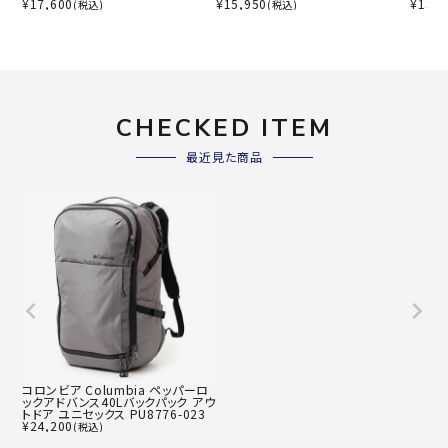
¥
17,600
¥
15,950
¥
15,9
(税込)
(税込)
CHECKED ITEM
最近見た商品
コロンビア Columbia ペッパーロ
ックアドバンス40Lバックパック アウ
トドア ユニセックス PU8776-023
¥
24,200
(税込)