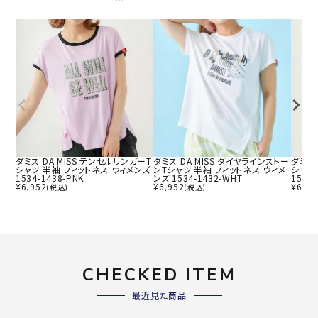
ダミス DA MISS テンセルリンガーT
ダミス DA MISS ダイヤラインストー
ダミス 
シャツ 半袖 フィットネス ウィメンズ
ンTシャツ 半袖 フィットネス ウィメ
シャツ
1534-1438-PNK
ンズ 1534-1432-WHT
1534-
¥
6,952
¥
6,952
¥
6,95
(税込)
(税込)
CHECKED ITEM
最近見た商品