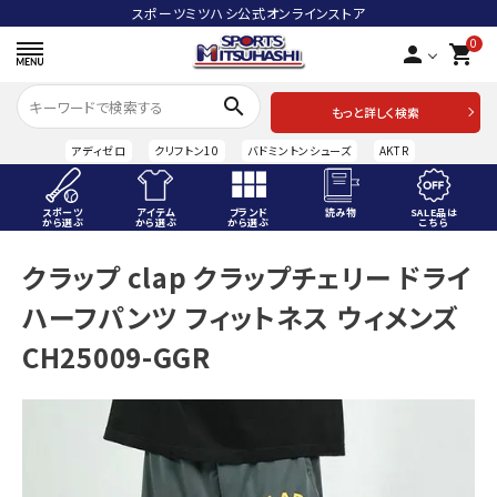
スポーツミツハシ公式オンラインストア
0
person
shopping_cart
search
もっと詳しく検索
アディゼロ
クリフトン10
バドミントンシューズ
AKTR
スポーツ
アイテム
ブランド
読み物
SALE品は
から選ぶ
から選ぶ
から選ぶ
こちら
ACCOUNT MENU
クラップ clap クラップチェリー ドライ
ようこそ ゲスト 様
ハーフパンツ フィットネス ウィメンズ
meeting_room
person
ログイン
会員登録
CH25009-GGR
スポーツから選ぶ
アイテムから選ぶ