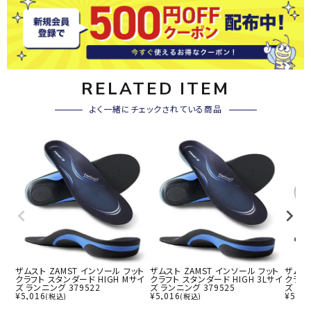
RELATED ITEM
よく一緒にチェックされている商品
ザムスト ZAMST インソール フット
ザムスト ZAMST インソール フット
ザムスト
クラフト スタンダード HIGH Mサイ
クラフト スタンダード HIGH 3Lサイ
クラフト
ズ ランニング 379522
ズ ランニング 379525
ズ ラン
¥
5,016
¥
5,016
¥
5,01
(税込)
(税込)