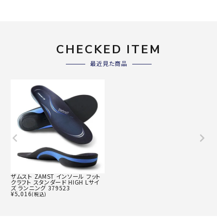
CHECKED ITEM
最近見た商品
ザムスト ZAMST インソール フット
クラフト スタンダード HIGH Lサイ
ズ ランニング 379523
¥
5,016
(税込)