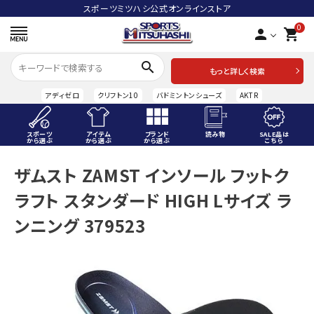
スポーツミツハシ公式オンラインストア
0
person
shopping_cart
search
もっと詳しく検索
アディゼロ
クリフトン10
バドミントンシューズ
AKTR
スポーツ
アイテム
ブランド
読み物
SALE品は
から選ぶ
から選ぶ
から選ぶ
こちら
ACCOUNT MENU
ザムスト ZAMST インソール フットク
ようこそ ゲスト 様
ラフト スタンダード HIGH Lサイズ ラ
meeting_room
person
ログイン
会員登録
ンニング 379523
スポーツから選ぶ
アイテムから選ぶ