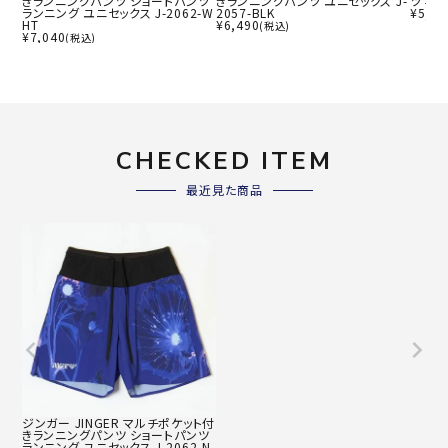
きランニングパンツ ショートパンツ
きランニングパンツ ユニセックス J-
ツ 半袖
ランニング ユニセックス J-2062-W
2057-BLK
¥
5,72
HT
¥
6,490
(税込)
¥
7,040
(税込)
CHECKED ITEM
最近見た商品
ジンガー JINGER マルチポケット付
きランニングパンツ ショートパンツ
ランニング ユニセックス J-2062-N