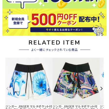
RELATED ITEM
よく一緒にチェックされている商品
ジンガー JINGER マルチポケット付
ジンガ- JINGER マルチポケット付
ジンガー