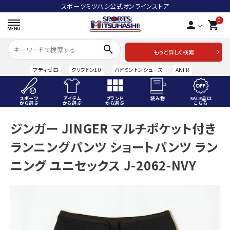
スポーツミツハシ公式オンラインストア
0
person
shopping_cart
search
もっと詳しく検索
アディゼロ
クリフトン10
バドミントンシューズ
AKTR
スポーツ
アイテム
ブランド
読み物
SALE品は
から選ぶ
から選ぶ
から選ぶ
こちら
ACCOUNT MENU
ジンガー JINGER マルチポケット付き
ようこそ ゲスト 様
ランニングパンツ ショートパンツ ラン
meeting_room
person
ログイン
会員登録
ニング ユニセックス J-2062-NVY
スポーツから選ぶ
アイテムから選ぶ