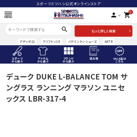
スポーツミツハシ公式オンラインストア
0
person
shopping_cart
search
もっと詳しく検索
アディゼロ
クリフトン10
バドミントンシューズ
AKTR
スポーツ
アイテム
ブランド
読み物
SALE品は
から選ぶ
から選ぶ
から選ぶ
こちら
ACCOUNT MENU
デューク DUKE L-BALANCE TOM サ
ようこそ ゲスト 様
ングラス ランニング マラソン ユニセ
meeting_room
person
ログイン
会員登録
ックス LBR-317-4
スポーツから選ぶ
アイテムから選ぶ