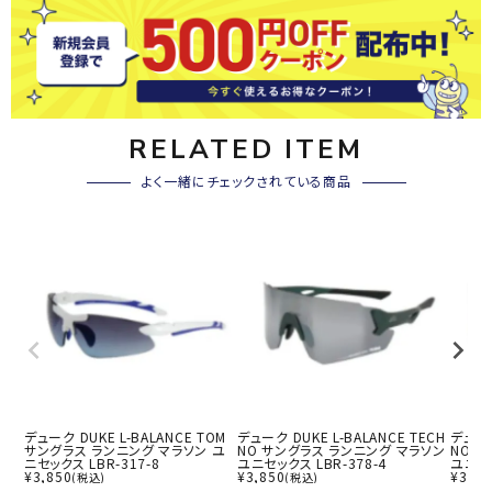
RELATED ITEM
よく一緒にチェックされている商品
デューク DUKE L-BALANCE TOM
デューク DUKE L-BALANCE TECH
デューク
サングラス ランニング マラソン ユ
NO サングラス ランニング マラソン
NO 
ニセックス LBR-317-8
ユニセックス LBR-378-4
ユニセッ
¥
3,850
¥
3,850
¥
3,85
(税込)
(税込)