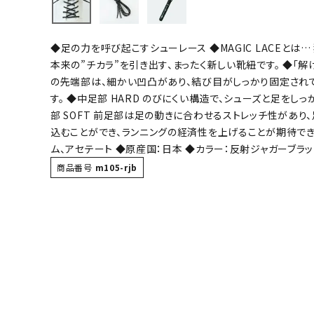
バト
◆足の力を呼び起こすシューレース ◆MAGIC LACEと
バドミント
本来の”チカラ”を引き出す、まったく新しい靴紐です。 ◆「解け
ストリングス
の先端部は、細かい凹凸があり、結び目がしっかり固定され
す。 ◆中足部 HARD のびにくい構造で、シューズと足をし
バドミント
部 SOFT 前足部は足の動きに合わせるストレッチ性があり
バドミント
込むことができ、ランニングの経済性を上げることが期待できます
シャトル
ム、アセテート ◆原産国：日本 ◆カラー：反射ジャガーブラ
グリップテ
商品番号
m105-rjb
バッグ
ソックス
その他アク
ハン
ハンドボー
ハンドボー