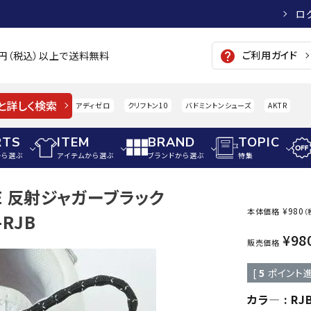
ロ
ご利用ガイド
help
00円（税込）以上で送料無料
と詳しく検索
アディゼロ
クリフトン10
バドミントンシューズ
AKTR
RTS
ITEM
BRAND
TOPIC
から選ぶ
アイテムから選ぶ
ブランドから選ぶ
特集
ACE 反射ジャガーブラック
メンズアパレル
サッカー・フットサル
ウィメンズアパレル
¥
980
本体価格
（
-RJB
パイク・シューズ
トップス
サッカースパイク
トップス
硬式
¥
98
adidas
AIGLE
A
販売価格
シューズアクセサリー
ジャケット・アウター
ジュニアサッカースパイク
ジャケット・アウター
軟式
[
5
ポイント進
メンズ・ユニセックスウ
ボトムス・パンツ
トレーニングシューズ
ボトムス・パンツ
少年
その他ウェア
ジュニアレーニングシューズ
その他ウェア
ソフ
カラ―
RJ
ウィメンズウェア