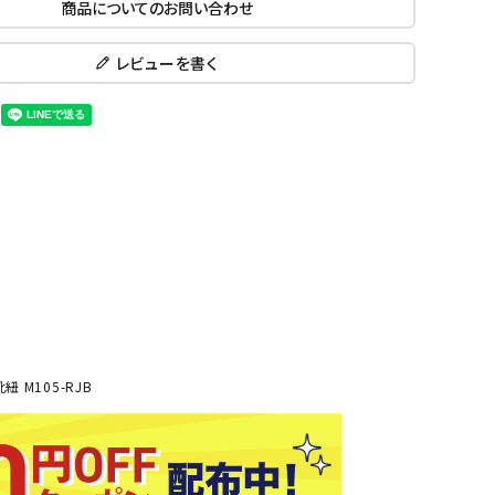
商品についてのお問い合わせ
ール水着
ジュニアランニングシューズ
ムキャップ
ランニングウェア
レビューを書く
KE
Nittak
Ocean
ogaw
グル
ランニングタイツ
u
Pacifi
a tent
c
他アクセサリー
ランニングソックス
ンスポーツ
ランニングキャップ
ランニングバッグ・ポーチ
その他アクセサリー
ENA
phite
Prince
PUMA
トレーニング用品
アウトドア
Y
n
ーニング用品
メンズアウトドアウェア
グッズ
ウィメンズアウトドアウェア
キッズ・ベビーアウトドアウェア
紐 M105-RJB
efT
RUST
ryka
SALO
アウトドアシューズ
rer
Y
MON
トレッキングシューズ
帽子