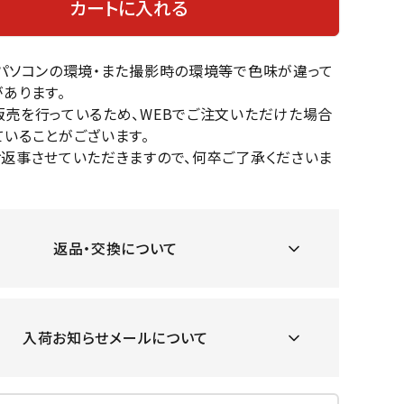
カートに入れる
OKA
hum
JFIT
le coq
バスケットボール
バレーボール
mel
sporti
f
のパソコンの環境・また撮影時の環境等で色味が違って
ケットボールシューズ
バレーボールシューズ
あります。
ケットボールウェア
バレーボールウェア
販売を行っているため、WEBでご注文いただけた場合
リカウェア・グッズ
バレーボール用サポーター
いることがございます。
ル（バスケットボール）
ボール（バレーボール）
お返事させていただきますので、何卒ご了承くださいま
ZeS
mand
Marbl
Marm
ル用品（バスケットボール）
ボール用品（バレーボール）
MBR
uka
e
ot
クス
ソックス
他アクセサリー
その他アクセサリー
返品・交換について
ツハ
MIZUN
molte
MTG
スイム・競泳
ランニング
オリ
O
n
入荷お知らせメールについて
ナル
水着・練習水着
メンズランニングシューズ
ットネス水着
レディースランニングシューズ