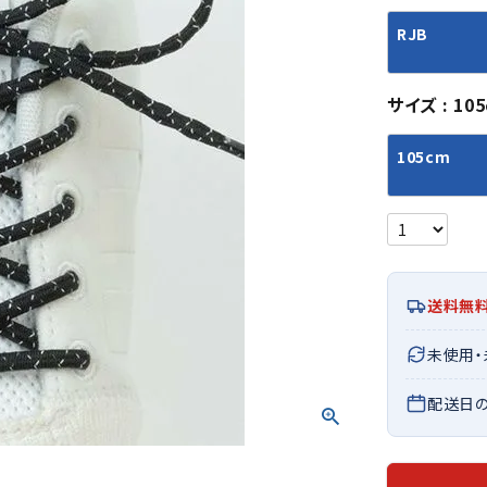
シューズアクセサリー
硬式
ソックス
RJB
フットボールサンダル
軟式
Babol
BIKE
B
セサリー
at
ER
サッカーウェア
少年
シューズ
バッグ
ジュニアサッカーウェア
ソフ
サイズ
10
レプリカ商品
野球
メンズランニング
バックパック
105cm
ジュニアレプリカ商品
少年
ウイメンズランニング
トートバッグ
サッカーボール
野球
ジュニアランニング
ショルダーバッグ
CEP
Chaco
C
フットサルボール
ジュ
サッカースパイク
ボディー・ウエストバッグ
tt
pi
サッカーバッグ
ユニ
ジュニアサッカースパイク
ダッフル・ボストンバッグ
その他アクセサリー
バッ
サッカー・フットサルトレーニン
テニスバッグ
送料無
イン
グシューズ
その他バッグ
その
ジュニアサッカー・フットサルト
未使用
DESC
FINTA
Fo
レーニングシューズ
バッ
ENTE
e
配送日
野球スパイク・シューズ
メン
少年野球スパイク・シューズ
ソッ
バスケットボールシューズ
その