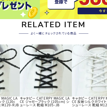
その他アクセサリー
SAYSK
Sondi
SP
Y
co
O
RELATED ITEM
トレーニング・ジム/カジ
・格闘技
ュアル
よく一緒にチェックされている商品
キャ
メンズウェア
クー
suria
SVOL
S
ウィメンズウェア
技小物
クッ
ME
S
キッズウェア
シュ
コンプレッションウェア
テー
インナーウェア
テー
シューズ
テン
ジュニアシューズ
バー
ブーツ・サンダル
TRIGG
uhlsp
U
バッ
バッグ
MAGIC LA
キャタピー CATERPY MAGIC LA
キャタピー CATERPY M
ERPOI
ort
O
ベッ
ク (120c
CE ジャガーブラック (105cm) シ
CE 反射シルクホワイト (
NT
M120-RJB
ューレース 靴紐 M105-JB
シューレース 靴紐 M12
キャップ