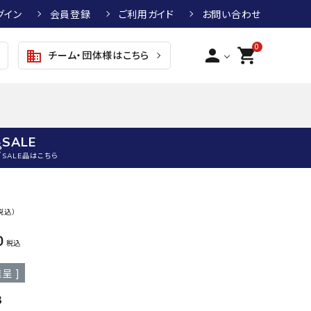
グイン
会員登録
ご利用ガイド
お問い合わせ
0
person
shopping_cart
チーム・団体様はこちら
business
SALE
SALE品はこちら
野球
キッズアパレル
テニス
その他アクセサリー
税込）
グラブ・ミット
トップス
硬式テニスラケット
ボール
0
KTR
arena
asics
ATHL
税込
グラブ・ミット
ジャケット・アウター
ジュニア硬式テニスラケット
季節対策商品
ETA
呈 ]
野球グラブ・ミット
ボトムス・パンツ
ソフトテニスラケット
健康グッズ
トボール用グラブ・ミット
その他ウェア
ストリングス・ガット（テニス）
ヨガマット
B