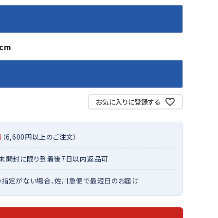
バット
ストリングス・ガット（ソフトテニス）
サポーター・テーピング
バット
グリップテープ
タオル
UTT
CANT
CAPT
ccilu
FLY
ERBU
AIN
軟式バット
エッジガード
ソックス
帽子
RY
STAG
トボール用バット
テニスシューズ
5cm
スパイク・シューズ
テニスバッグ
ランニング・陸上ソックス
キャップ
野球スパイク・シューズ
テニスウェア
テニス・バドミントンソックス
ハット
ウェア
キャップ・バイザー
野球ソックス
サンバイザー
ham
Colum
CONV
DA
ニア野球ウェア
ソックス
お気に入りに登録する
バスケットソックス
ニット帽・ビーニー
on
bia
ERSE
MISS
フォーム・練習着
ボール（テニス）
バレーボールソックス
その他キャップ
ティング手袋
その他アクセサリー
トレッキングソックス
料
（6,600円以上のご注文）
ナーグローブ（守備用手袋）
ラグビーソックス
他手袋
・未開封に限り到着後7日以内返品可
トレーニング・ジム・カジュアル
xfir
G-FIT
gol.
GOSE
グ・ケース
N
の指定がない場合、佐川急便で最短日のお届け
テナンス用品
クス・ストッキング
他アクセサリー