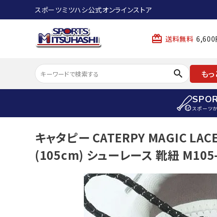
スポーツミツハシ公式オンラインストア
card_giftcard
送料無料
6,6
search
もっ
SPO
スポーツ
ACCOUNT MENU
キャタピー CATERPY MAGIC L
陸上
ようこそ ゲスト 様
(105cm) シューレース 靴紐 M105
陸上競技ス
meeting_room
person
ログイン
会員登録
陸上競技用
陸上競技用
スポーツから選ぶ
ェア
アイテムから選ぶ
陸上競技用