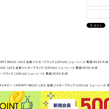
ンドボール）
ヘッドギア（ラグビー）
スク
セサリー
ソックス
スイ
NEUT
New
NI
その他アクセサリー
ゴー
RALW
Balan
ORKS
ce
その
マリ
ON
ONYO
P
ーキング
フィットネス・ヨガ
NE
LT
RPY MAGIC LACE 反射ジャガーブラック (105cm) シューレース 靴紐 M105-RJB
AGIC LACE 反射ジャガーブラック (105cm) シューレース 靴紐 M105-RJB
ーキングシューズ
ヨガウェア
トレ
ーブラック (105cm) シューレース 靴紐 M105-RJB
ウォーキングシューズ
ヨガマット
健康
セサリー
ヨガアクセサリー
ャタピー CATERPY MAGIC LACE 反射ジャガーブラック (105cm) シューレース 靴
Rawli
Real
Re
ダンス・フィットネスウェア
ngs
Stone
ou
ダンス・フィットネスシューズ
インナーウェア