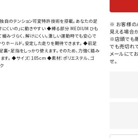
バレーボールシューズ
HEAD
HELLY
H
ミントン
卓球
テニスシューズ
HANS
は… 独自のテンション可変特許技術を搭載。あなたの足
EN
バドミントンシューズ
※ お客様
ンラケット
卓球ラケット
バス
にくいの」に動きやすい ◆縛る部分 MEDIUM ひも
見える場合が
フィットネスシューズ
・ガット
ラバー
バス
て緩みづらく、解けにくい。激しい運動時でも安心で
※店頭でも
陸上スパイク・シューズ
っかりホールド。安定した走りを期待できます。 ◆前足
ンシューズ
卓球シューズ
レプ
でも売切れて
ハンドボールシューズ
、足裏・足指をしっかり使えます。そのため、力強く踏み
ンウェア
卓球ウェア
ボー
メールにて
LI-
LUXIL
LU
。 ◆サイズ：105cm ◆素材：ポリエステル、ゴ
ウォーキング・トレッキングシュ
せ。
ボール（卓球）
ボー
NING
ON
O
ック
ーズ
ープ
その他アクセサリー
ソッ
A
アウトドアシューズ
卓球台
その
トレーニング・ジム・カジュアル
キッズカジュアル
セサリー
スイム・競泳
MIKAN
MIKAS
ミ
ドボール
ラグビー
サンダル
O
A
シ
ジ
ルシューズ
ラグビースパイク・シューズ
競泳
ルウェア
ラグビーウェア
フィ