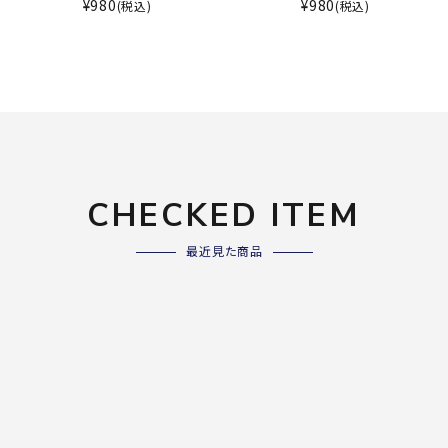
ライ
¥
980
¥
980
(税込)
(税込)
ソックス
その
その他アクセサリー
Wacoa
Wilso
Ws
l CW-X
n
io
CHECKED ITEM
最近見た商品
ZETT