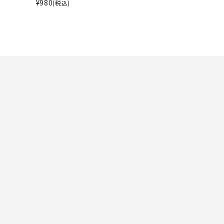
ト・ランタン
¥
980
(税込)
UR
他アクセサリー
tud
YASAK
YONEX
ZAMS
A
T