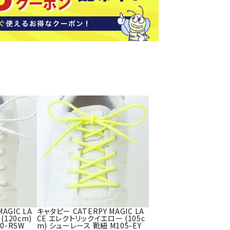
ソックス
バッグ
AZI
Speed
SSK
Super
o
Natur
その他アクセサリー
al
キャンプ用品
リー・コンテナ
ラー・ジャグ
WAN
Tasm
Tecnif
THE
キングウェア
ania
ibre
NORT
ラフ・寝具
Surf
H
FACE
ブル・チェア関連
ブルウェア
ト・タープ用品
ベキュー・焚き火
MBR
UNDE
VICTA
VIEW
グ
AGIC LA
キャタピー CATERPY MAGIC LA
R
S
ト・マット・シート
120cm)
CE エレクトリックイエロー (105c
ARMO
0-RSW
m) シューレース 靴紐 M105-EY