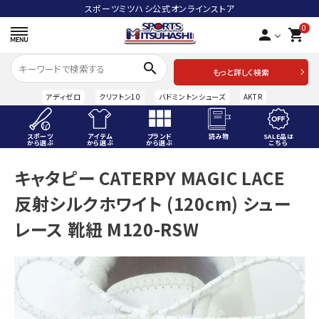
スポーツミツハシ公式オンラインストア
0
person
shopping_cart
search
もっと詳しく検索
アディゼロ
クリフトン10
バドミントンシューズ
AKTR
スポーツ
アイテム
ブランド
読み物
SALE品は
から選ぶ
から選ぶ
から選ぶ
こちら
ACCOUNT MENU
キャタピー CATERPY MAGIC LACE
ようこそ ゲスト 様
反射シルクホワイト (120cm) シュー
meeting_room
person
ログイン
会員登録
レース 靴紐 M120-RSW
スポーツから選ぶ
アイテムから選ぶ