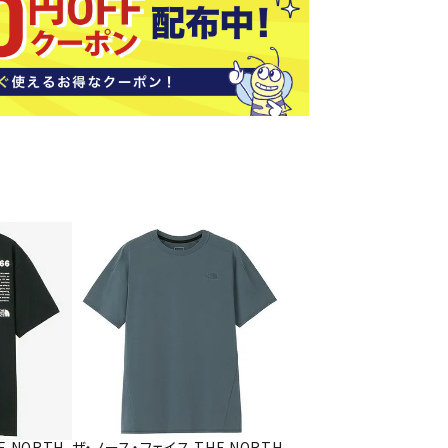
ソックス
バッグ
AZI
Speed
SSK
Super
o
Natur
その他アクセサリー
al
キャンプ用品
リー・コンテナ
ラー・ジャグ
WAN
Tasm
Tecnif
THE
キングウェア
ania
ibre
NORT
ラフ・寝具
Surf
H
FACE
ブル・チェア関連
ブルウェア
ト・タープ用品
ベキュー・焚き火
MBR
UNDE
VICTA
VIEW
グ
R
S
ト・マット・シート
ARMO
E NORTH
ザ・ノース・フェイス THE NORTH