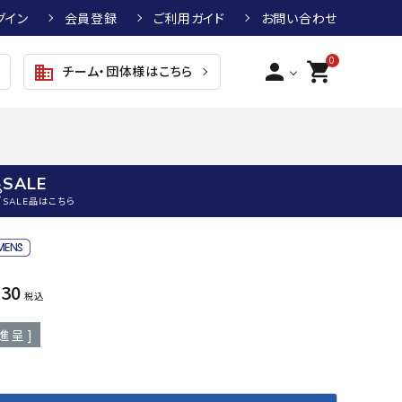
グイン
会員登録
ご利用ガイド
お問い合わせ
0
person
shopping_cart
チーム・団体様はこちら
business
SALE
SALE品はこちら
野球
キッズアパレル
テニス
その他アクセサリー
130
税込
グラブ・ミット
トップス
硬式テニスラケット
ボール
KTR
arena
asics
ATHL
グラブ・ミット
ジャケット・アウター
ジュニア硬式テニスラケット
季節対策商品
ETA
進呈 ]
野球グラブ・ミット
ボトムス・パンツ
ソフトテニスラケット
健康グッズ
トボール用グラブ・ミット
その他ウェア
ストリングス・ガット（テニス）
ヨガマット