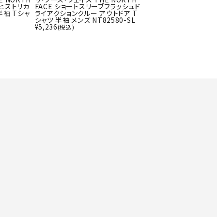
ト・ランタン
ブヒストリカ
FACE ショートスリーブフラッシュド
UR
半袖 Tシャ
ライアクションクルー アウトドア T
他アクセサリー
シャツ 半袖 メンズ NT82580-SL
¥
5,236
(税込)
tud
YASAK
YONEX
ZAMS
A
T