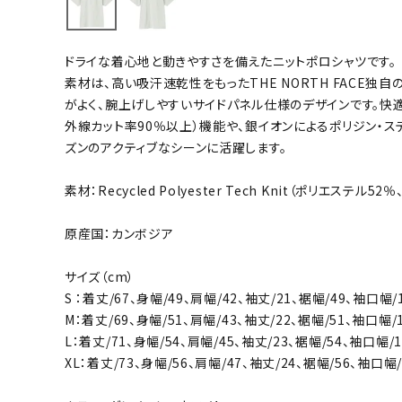
バト
ドライな着心地と動きやすさを備えたニットポロシャツです。
バドミント
素材は、高い吸汗速乾性をもったTHE NORTH FACE独自
ストリングス
がよく、腕上げしやすいサイドパネル仕様のデザインです。快適さ
外線カット率90％以上）機能や、銀イオンによるポリジン・
バドミント
ズンのアクティブなシーンに活躍します。
バドミント
シャトル
素材：Recycled Polyester Tech Knit（ポリエステル
グリップテ
バッグ
原産国：カンボジア
ソックス
サイズ（cm）
その他アク
S ：着丈/67、身幅/49、肩幅/42、袖丈/21、裾幅/49、袖口幅/
ハン
M：着丈/69、身幅/51、肩幅/43、袖丈/22、裾幅/51、袖口幅/
L：着丈/71、身幅/54、肩幅/45、袖丈/23、裾幅/54、袖口幅/1
XL：着丈/73、身幅/56、肩幅/47、袖丈/24、裾幅/56、袖口幅/
ハンドボー
ハンドボー