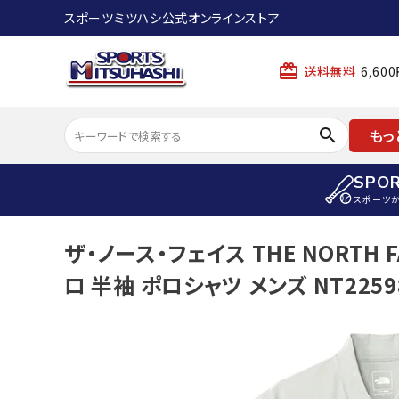
スポーツミツハシ公式オンラインストア
card_giftcard
送料無料
6,6
search
もっ
SPO
スポーツ
ACCOUNT MENU
ザ・ノース・フェイス THE NORTH
陸上
ようこそ ゲスト 様
ロ 半袖 ポロシャツ メンズ NT2259
陸上競技ス
meeting_room
person
ログイン
会員登録
陸上競技用
陸上競技用
スポーツから選ぶ
ェア
アイテムから選ぶ
陸上競技用