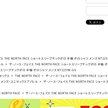
ンドボール）
ヘッドギア（ラグビー）
スク
セサリー
ソックス
スイ
NEUT
New
NI
その他アクセサリー
ゴー
RALW
Balan
ORKS
ce
その
マリ
ON
ONYO
P
ーキング
フィットネス・ヨガ
NE
LT
 THE NORTH FACE ショートスリーブテックポロ 半袖 ポロシャツ メンズ NT2259
レル
ザ・ノース・フェイス THE NORTH FACE ショートスリーブテックポロ 半袖 ポロ
ーキングシューズ
ヨガウェア
トレ
ートスリーブテックポロ 半袖 ポロシャツ メンズ NT22598-GS
ウォーキングシューズ
セックス
THE NORTH FACE
ヨガマット
ザ・ノース・フェイス THE NORTH FACE ショ
健康
メンズ・ユニセックスアパレル
ザ・ノース・フェイス THE NORTH FACE ショー
セサリー
ヨガアクセサリー
Rawli
Real
Re
ダンス・フィットネスウェア
ngs
Stone
ou
E NORTH FACE
ザ・ノース・フェイス THE NORTH FACE ショートスリーブテック
ダンス・フィットネスシューズ
インナーウェア