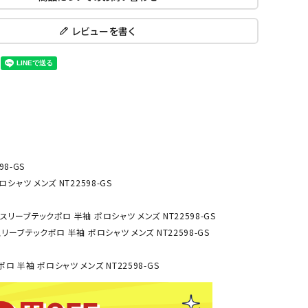
ール水着
ジュニアランニングシューズ
レビューを書く
ムキャップ
ランニングウェア
KE
Nittak
Ocean
ogaw
グル
ランニングタイツ
u
Pacifi
a tent
c
他アクセサリー
ランニングソックス
ンスポーツ
ランニングキャップ
ランニングバッグ・ポーチ
その他アクセサリー
ENA
phite
Prince
PUMA
トレーニング用品
アウトドア
Y
n
8-GS
シャツ メンズ NT22598-GS
ーニング用品
メンズアウトドアウェア
ートスリーブテックポロ 半袖 ポロシャツ メンズ NT22598-GS
グッズ
ウィメンズアウトドアウェア
トスリーブテックポロ 半袖 ポロシャツ メンズ NT22598-GS
キッズ・ベビーアウトドアウェア
efT
RUST
ryka
SALO
アウトドアシューズ
rer
Y
MON
ポロ 半袖 ポロシャツ メンズ NT22598-GS
トレッキングシューズ
帽子