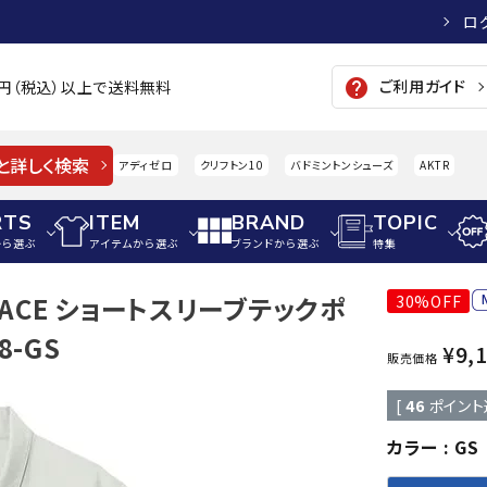
ロ
ご利用ガイド
help
00円（税込）以上で送料無料
と詳しく検索
アディゼロ
クリフトン10
バドミントンシューズ
AKTR
RTS
ITEM
BRAND
TOPIC
から選ぶ
アイテムから選ぶ
ブランドから選ぶ
特集
 FACE ショートスリーブテックポ
30%OFF
メンズアパレル
サッカー・フットサル
ウィメンズアパレル
8-GS
¥
9,
販売価格
パイク・シューズ
トップス
サッカースパイク
トップス
硬式
adidas
AIGLE
A
シューズアクセサリー
ジャケット・アウター
ジュニアサッカースパイク
ジャケット・アウター
軟式
[
46
ポイント
メンズ・ユニセックスウ
ボトムス・パンツ
トレーニングシューズ
ボトムス・パンツ
少年
カラー
GS
その他ウェア
ジュニアレーニングシューズ
その他ウェア
ソフ
ウィメンズウェア