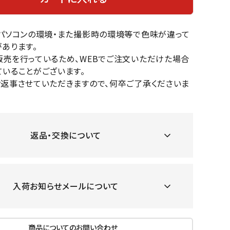
OKA
hum
JFIT
le coq
バスケットボール
バレーボール
mel
sporti
のパソコンの環境・また撮影時の環境等で色味が違って
f
ケットボールシューズ
バレーボールシューズ
あります。
販売を行っているため、WEBでご注文いただけた場合
ケットボールウェア
バレーボールウェア
いることがございます。
リカウェア・グッズ
バレーボール用サポーター
お返事させていただきますので、何卒ご了承くださいま
ル（バスケットボール）
ボール（バレーボール）
ZeS
mand
Marbl
Marm
ル用品（バスケットボール）
ボール用品（バレーボール）
MBR
uka
e
ot
クス
ソックス
他アクセサリー
その他アクセサリー
返品・交換について
ツハ
MIZUN
molte
MTG
スイム・競泳
ランニング
入荷お知らせメールについて
オリ
O
n
ナル
水着・練習水着
メンズランニングシューズ
ットネス水着
レディースランニングシューズ
商品についてのお問い合わせ