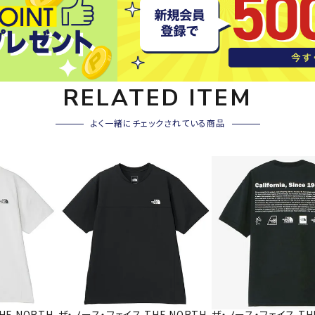
その他アクセサリー
SAYSK
Sondi
SP
Y
co
O
トレーニング・ジム/カジ
・格闘技
RELATED ITEM
ュアル
キャ
よく一緒にチェックされている商品
メンズウェア
クー
suria
SVOL
S
ウィメンズウェア
技小物
クッ
ME
S
キッズウェア
シュ
コンプレッションウェア
テー
インナーウェア
テー
シューズ
テン
ジュニアシューズ
バー
ブーツ・サンダル
TRIGG
uhlsp
U
バッ
バッグ
ERPOI
ort
O
ベッ
NT
キャップ
HE NORTH
ザ・ノース・フェイス THE NORTH
ザ・ノース・フェイス TH