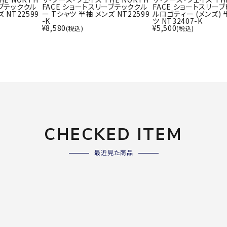
ライ
ーブテッククル
FACE ショートスリーブテッククル
FACE ショートスリー
ソックス
 NT22599
ー Tシャツ 半袖 メンズ NT22599
ルロゴティー (メンズ) 
その
-K
ツ NT32407-K
その他アクセサリー
¥
8,580
¥
5,500
(税込)
(税込)
Wacoa
Wilso
Ws
l CW-X
n
io
CHECKED ITEM
ZETT
最近見た商品