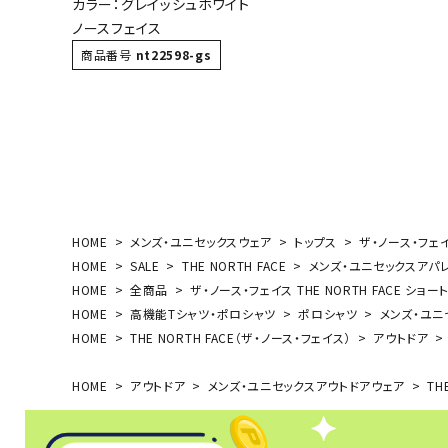
カラー：グレイッシュホワイト
ボール（ハ
ノースフェイス
その他アク
商品番号
nt22598-gs
ウォ
HOME
メンズ・ユニセックスウェア
トップス
ザ・ノース・フェイス
HOME
SALE
THE NORTH FACE
メンズ・ユニセックスアパ
メンズウォ
HOME
全商品
ザ・ノース・フェイス THE NORTH FACE ショ
HOME
高機能Tシャツ・ポロシャツ
ポロシャツ
ウィメンズ
メンズ・ユニ
HOME
THE NORTH FACE（ザ・ノース・フェイス）
アウトドア
その他アク
HOME
アウトドア
メンズ・ユニセックスアウトドアウェア
TH