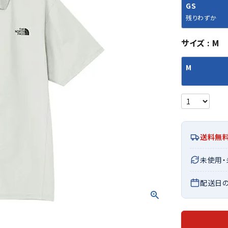
シューズアクセサリー
硬式
GS
ソックス
フットボールサンダル
軟式
Babol
BIKE
B
残りわずか
セサリー
at
ER
サッカーウェア
少年
シューズ
バッグ
サイズ
M
ジュニアサッカーウェア
ソフ
レプリカ商品
野球
メンズランニング
バックパック
M
ジュニアレプリカ商品
少年
ウイメンズランニング
トートバッグ
サッカーボール
野球
ジュニアランニング
ショルダーバッグ
CEP
Chaco
C
フットサルボール
ジュ
サッカースパイク
ボディー・ウエストバッグ
tt
pi
サッカーバッグ
ユニ
ジュニアサッカースパイク
ダッフル・ボストンバッグ
その他アクセサリー
バッ
送料無
サッカー・フットサルトレーニン
テニスバッグ
イン
グシューズ
その他バッグ
未使用
その
ジュニアサッカー・フットサルト
DESC
FINTA
Fo
レーニングシューズ
バッ
ENTE
e
配送日
野球スパイク・シューズ
メン
少年野球スパイク・シューズ
ソッ
バスケットボールシューズ
その