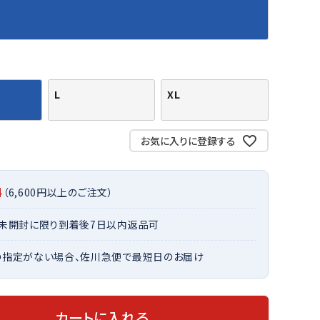
バット
ストリングス・ガット（ソフトテニス）
サポーター・テーピング
バット
グリップテープ
タオル
UTT
CANT
CAPT
ccilu
FLY
ERBU
AIN
軟式バット
エッジガード
ソックス
帽子
RY
STAG
トボール用バット
テニスシューズ
スパイク・シューズ
テニスバッグ
ランニング・陸上ソックス
キャップ
L
XL
野球スパイク・シューズ
テニスウェア
テニス・バドミントンソックス
ハット
ウェア
キャップ・バイザー
野球ソックス
サンバイザー
お気に入りに登録する
ham
Colum
CONV
DA
ニア野球ウェア
ソックス
バスケットソックス
ニット帽・ビーニー
on
bia
ERSE
MISS
フォーム・練習着
ボール（テニス）
バレーボールソックス
その他キャップ
ティング手袋
その他アクセサリー
料
（6,600円以上のご注文）
トレッキングソックス
ナーグローブ（守備用手袋）
ラグビーソックス
・未開封に限り到着後7日以内返品可
他手袋
トレーニング・ジム・カジュアル
xfir
G-FIT
gol.
GOSE
グ・ケース
N
の指定がない場合、佐川急便で最短日のお届け
テナンス用品
クス・ストッキング
他アクセサリー
カートに入れる