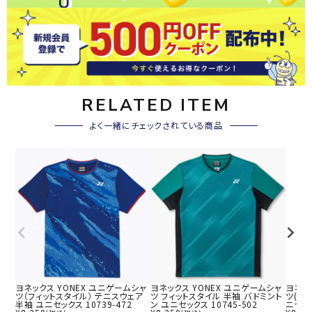
RELATED ITEM
よく一緒にチェックされている商品
ヨネックス YONEX ユニゲームシャ
ヨネックス YONEX ユニゲームシャ
ヨネッ
ツ（フィットスタイル） テニスウェア
ツ フィットスタイル 半袖 バドミント
ツ(フ
半袖 ユニセックス 10739-472
ン ユニセックス 10745-502
ニセック