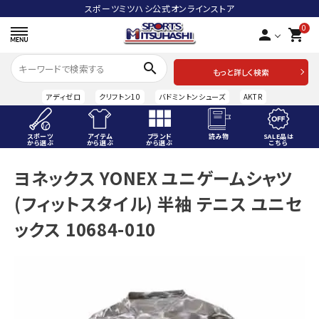
スポーツミツハシ公式オンラインストア
0
person
shopping_cart
search
もっと詳しく検索
アディゼロ
クリフトン10
バドミントンシューズ
AKTR
スポーツ
アイテム
ブランド
読み物
SALE品は
から選ぶ
から選ぶ
から選ぶ
こちら
ACCOUNT MENU
ヨネックス YONEX ユニゲームシャツ
ようこそ ゲスト 様
(フィットスタイル) 半袖 テニス ユニセ
meeting_room
person
ログイン
会員登録
ックス 10684-010
スポーツから選ぶ
アイテムから選ぶ