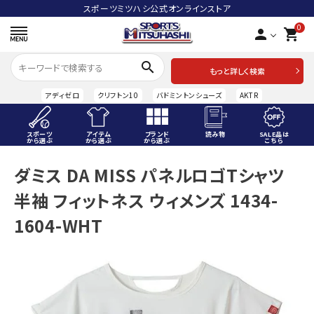
スポーツミツハシ公式オンラインストア
0
person
shopping_cart
search
もっと詳しく検索
アディゼロ
クリフトン10
バドミントンシューズ
AKTR
スポーツ
アイテム
ブランド
読み物
SALE品は
から選ぶ
から選ぶ
から選ぶ
こちら
ACCOUNT MENU
ダミス DA MISS パネルロゴTシャツ
ようこそ ゲスト 様
半袖 フィットネス ウィメンズ 1434-
meeting_room
person
ログイン
会員登録
1604-WHT
スポーツから選ぶ
アイテムから選ぶ