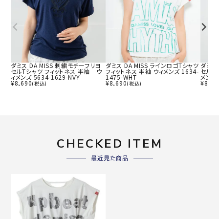
ダミス DA MISS 刺繍モチーフリヨ
ダミス DA MISS ラインロゴTシャツ
ダミス 
セルTシャツ フィットネス 半袖 ウ
フィットネス 半袖 ウィメンズ 1634-
セルT
ィメンズ 5634-1629-NVY
1475-WHT
メンズ 5
¥
8,690
¥
8,690
¥
8,69
(税込)
(税込)
CHECKED ITEM
最近見た商品