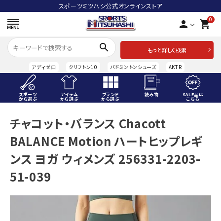
スポーツミツハシ公式オンラインストア
0
person
shopping_cart
search
もっと詳しく検索
アディゼロ
クリフトン10
バドミントンシューズ
AKTR
スポーツ
アイテム
ブランド
読み物
SALE品は
から選ぶ
から選ぶ
から選ぶ
こちら
ACCOUNT MENU
チャコット・バランス Chacott
ようこそ ゲスト 様
BALANCE Motion ハートヒップレギ
meeting_room
person
ログイン
会員登録
ンス ヨガ ウィメンズ 256331-2203-
51-039
スポーツから選ぶ
アイテムから選ぶ