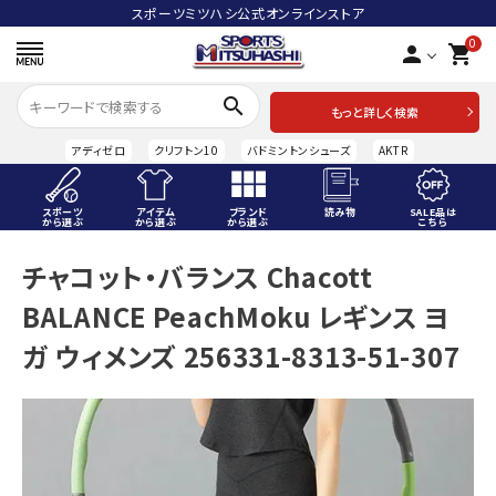
スポーツミツハシ公式オンラインストア
0
person
shopping_cart
search
もっと詳しく検索
アディゼロ
クリフトン10
バドミントンシューズ
AKTR
スポーツ
アイテム
ブランド
読み物
SALE品は
から選ぶ
から選ぶ
から選ぶ
こちら
ACCOUNT MENU
チャコット・バランス Chacott
ようこそ ゲスト 様
BALANCE PeachMoku レギンス ヨ
meeting_room
person
ログイン
会員登録
ガ ウィメンズ 256331-8313-51-307
スポーツから選ぶ
アイテムから選ぶ