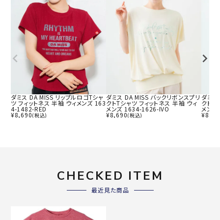
ダミス DA MISS リップルロゴTシャ
ダミス DA MISS バックリボンスプリ
ダミス 
ツ フィットネス 半袖 ウィメンズ 163
クトTシャツ フィットネス 半袖 ウィ
クトT
4-1482-RED
メンズ 1634-1626-IVO
メンズ 
¥
8,690
¥
8,690
¥
8,69
(税込)
(税込)
CHECKED ITEM
最近見た商品