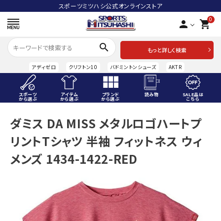
スポーツミツハシ公式オンラインストア
0
person
shopping_cart
search
もっと詳しく検索
アディゼロ
クリフトン10
バドミントンシューズ
AKTR
スポーツ
アイテム
ブランド
読み物
SALE品は
から選ぶ
から選ぶ
から選ぶ
こちら
ACCOUNT MENU
ダミス DA MISS メタルロゴハートプ
ようこそ ゲスト 様
リントTシャツ 半袖 フィットネス ウィ
meeting_room
person
ログイン
会員登録
メンズ 1434-1422-RED
スポーツから選ぶ
アイテムから選ぶ