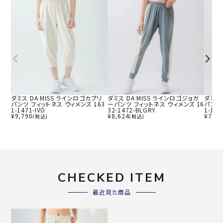
ダミス DA MISS ラインロゴカプリ
ダミス DA MISS ラインロゴジョガ
ダミス 
パンツ フィットネス ウィメンズ 163
ーパンツ フィットネス ウィメンズ 16
パンツ 
1-1471-IVO
32-1472-BLGRY
1-147
¥
9,790
¥
8,624
¥
7,83
(税込)
(税込)
CHECKED ITEM
最近見た商品