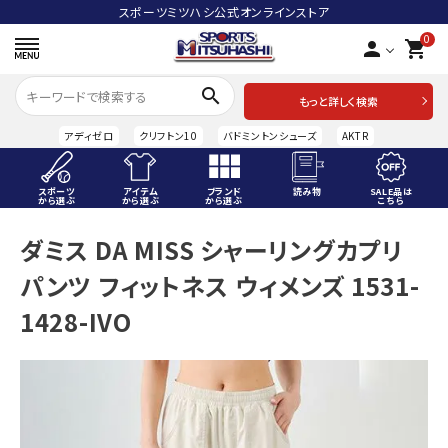
スポーツミツハシ公式オンラインストア
0
person
shopping_cart
search
もっと詳しく検索
アディゼロ
クリフトン10
バドミントンシューズ
AKTR
スポーツ
アイテム
ブランド
読み物
SALE品は
から選ぶ
から選ぶ
から選ぶ
こちら
ACCOUNT MENU
ダミス DA MISS シャーリングカプリ
ようこそ ゲスト 様
パンツ フィットネス ウィメンズ 1531-
meeting_room
person
ログイン
会員登録
1428-IVO
スポーツから選ぶ
アイテムから選ぶ