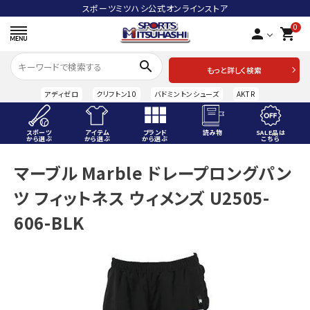
スポーツミツハシ公式オンラインストア
0
person
shopping_cart
search
もっと詳しく検索
アディゼロ
クリフトン10
バドミントンシューズ
AKTR
スポーツ
アイテム
ブランド
読み物
SALE品は
から選ぶ
から選ぶ
から選ぶ
こちら
ACCOUNT MENU
マーブル Marble ドレープロングパン
ようこそ ゲスト 様
ツ フィットネス ウィメンズ U2505-
meeting_room
person
ログイン
会員登録
606-BLK
スポーツから選ぶ
アイテムから選ぶ