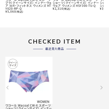
ブラ（クイーンサイズ） インナーウェ
ショーツ（クイーンサイズ） インナー
ショー
ア ヨガ・フィットネス ウィメンズ HT
ウェア ウィメンズ HSY300-TU-Q
ショーツ
Y020-RP-Q
¥
2,310
¥
3,08
(税込)
¥
5,060
(税込)
CHECKED ITEM
最近見た商品
ワコール Wacoal CW-X スポーツ
ショーツ（クイーンサイズ） インナー