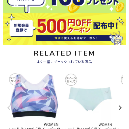
RELATED ITEM
よく一緒にチェックされている商品
ワコール Wacoal CW-X スポーツ
ワコール Wacoal CW-X スポーツ
ワコール