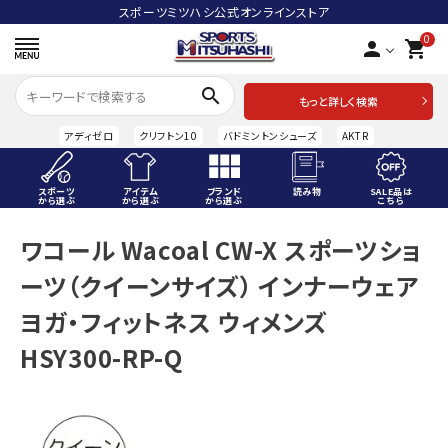
スポーツミツハシ公式オンラインストア
0
person
shopping_cart
search
もっと詳しく検索
アディゼロ
クリフトン10
バドミントンシューズ
AKTR
スポーツ
アイテム
ブランド
読み物
SALE品は
から選ぶ
から選ぶ
から選ぶ
こちら
ACCOUNT MENU
ワコール Wacoal CW-X スポーツショ
ようこそ ゲスト 様
ーツ（クイーンサイズ） インナーウェア
meeting_room
person
ログイン
会員登録
ヨガ・フィットネス ウィメンズ
HSY300-RP-Q
スポーツから選ぶ
アイテムから選ぶ