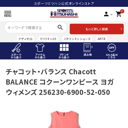
スポーツミツハシ公式オンラインストア
0
person
shopping_cart
search
もっと詳しく検索
アディゼロ
クリフトン10
バドミントンシューズ
AKTR
スポーツ
アイテム
ブランド
読み物
SALE品は
から選ぶ
から選ぶ
から選ぶ
こちら
ACCOUNT MENU
チャコット・バランス Chacott
ようこそ ゲスト 様
BALANCE コクーンワンピース ヨガ
meeting_room
person
ログイン
会員登録
ウィメンズ 256230-6900-52-050
スポーツから選ぶ
アイテムから選ぶ