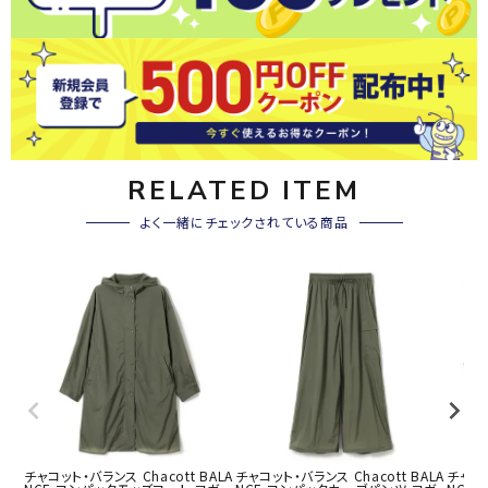
RELATED ITEM
よく一緒にチェックされている商品
チャコット・バランス Chacott BALA
チャコット・バランス Chacott BALA
チャコッ