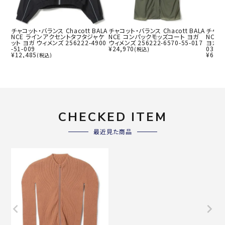
チャコット・バランス Chacott BALA
チャコット・バランス Chacott BALA
チャコッ
NCE ラインアクセントタフタジャケ
NCE コンパックモッズコート ヨガ
NCE
ット ヨガ ウィメンズ 256222-4900
ウィメンズ 256222-6570-55-017
ヨガ ウ
-51-009
¥
24,970
032
(税込)
¥
12,485
¥
6,60
(税込)
CHECKED ITEM
最近見た商品