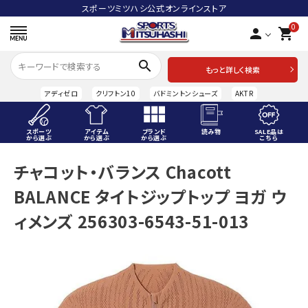
スポーツミツハシ公式オンラインストア
0
person
shopping_cart
search
もっと詳しく検索
アディゼロ
クリフトン10
バドミントンシューズ
AKTR
スポーツ
アイテム
ブランド
読み物
SALE品は
から選ぶ
から選ぶ
から選ぶ
こちら
ACCOUNT MENU
チャコット・バランス Chacott
ようこそ ゲスト 様
BALANCE タイトジップトップ ヨガ ウ
meeting_room
person
ログイン
会員登録
ィメンズ 256303-6543-51-013
スポーツから選ぶ
アイテムから選ぶ