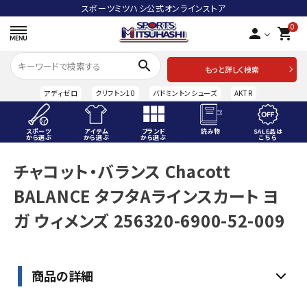
スポーツミツハシ公式オンラインストア
0
person
shopping_cart
search
もっと詳しく検索
アディゼロ
クリフトン10
バドミントンシューズ
AKTR
スポーツ
アイテム
ブランド
読み物
SALE品は
から選ぶ
から選ぶ
から選ぶ
こちら
ACCOUNT MENU
チャコット・バランス Chacott
ようこそ ゲスト 様
BALANCE タフタAラインスカート ヨ
meeting_room
person
ログイン
会員登録
ガ ウィメンズ 256320-6900-52-009
スポーツから選ぶ
商品の詳細
アイテムから選ぶ