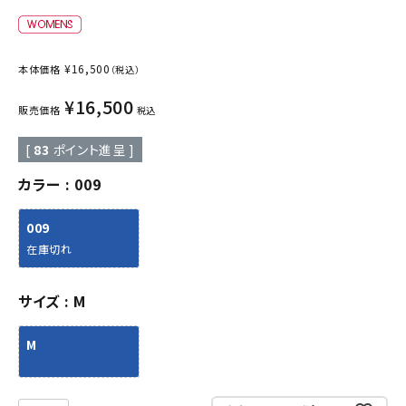
ブランドから選ぶ
SALE品はこちら
¥
16,500
本体価格
（税込）
¥
16,500
INFORMATIOM
販売価格
税込
[
83
ポイント進呈 ]
ご利用ガイド
カラー
009
お問い合わせ
メルマガ登録
009
在庫切れ
特定商取引法
プライバシーポリシー
サイズ
M
M