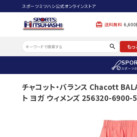
スポーツミツハシ公式オンラインストア
card_giftcard
送料無料
6,6
search
もっ
SPO
スポーツ
ACCOUNT MENU
チャコット・バランス Chacott B
陸上
ようこそ ゲスト 様
ト ヨガ ウィメンズ 256320-6900-5
陸上競技ス
meeting_room
person
ログイン
会員登録
陸上競技用
陸上競技用
スポーツから選ぶ
ェア
アイテムから選ぶ
陸上競技用