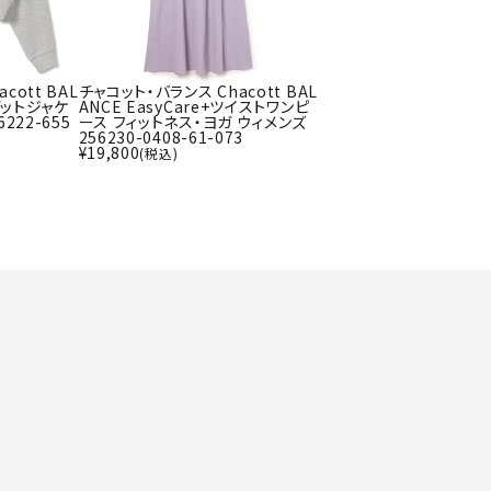
ト・ランタン
UR
他アクセサリー
cott BAL
チャコット・バランス Chacott BAL
デットジャケ
ANCE EasyCare+ツイストワンピ
222-655
ース フィットネス・ヨガ ウィメンズ
256230-0408-61-073
tud
YASAK
YONEX
ZAMS
¥
19,800
(税込)
A
T