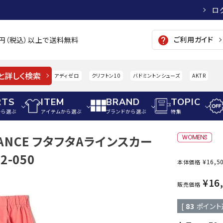
ロ
ご利用ガイド
help
00円（税込）以上で送料無料
と詳しく検索
アディゼロ
クリフトン10
バドミントンシューズ
AKTR
RTS
ITEM
BRAND
TOPIC
から選ぶ
アイテムから選ぶ
ブランドから選ぶ
特集
ALANCE フタフタAラインスカー
メンズアパレル
サッカー・フットサル
ウィメンズアパレル
2-050
¥
16,5
本体価格
パイク・シューズ
トップス
サッカースパイク
トップス
硬式
adidas
AIGLE
A
¥
16
シューズアクセサリー
ジャケット・アウター
ジュニアサッカースパイク
ジャケット・アウター
軟式
販売価格
メンズ・ユニセックスウ
ボトムス・パンツ
トレーニングシューズ
ボトムス・パンツ
少年
[
83
ポイント
その他ウェア
ジュニアレーニングシューズ
その他ウェア
ソフ
ウィメンズウェア