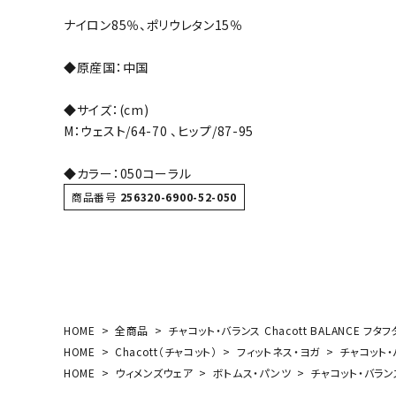
ボール（ハ
ナイロン85％、ポリウレタン15％
その他アク
◆原産国：中国
◆サイズ：(cm)
M：ウェスト/64-70 、ヒップ/87-95
◆カラー：050コーラル
商品番号
256320-6900-52-050
ウォ
メンズウォ
ウィメンズ
その他アク
HOME
全商品
チャコット・バランス Chacott BALANCE フタフ
HOME
Chacott（チャコット）
フィットネス・ヨガ
チャコット・バ
HOME
ウィメンズウェア
ボトムス・パンツ
チャコット・バランス 