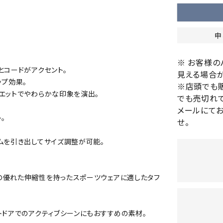
バレーボールシューズ
HEAD
HELLY
H
ミントン
卓球
テニスシューズ
HANS
申
EN
バドミントンシューズ
ンラケット
卓球ラケット
バス
フィットネスシューズ
・ガット
ラバー
バス
※ お客様
陸上スパイク・シューズ
とコードがアクセント。
ンシューズ
卓球シューズ
レプ
見える場合が
ハンドボールシューズ
ップ効果。
※店頭でも
ンウェア
卓球ウェア
ボー
LI-
LUXIL
LU
エットでやわらかな印象を演出。
ウォーキング・トレッキングシュ
でも売切れて
ボール（卓球）
ボー
NING
ON
O
ーズ
メールにて
ープ
その他アクセサリー
ソッ
A
。
せ。
アウトドアシューズ
卓球台
その
トレーニング・ジム・カジュアル
ムを引き出してサイズ調整が可能。
キッズカジュアル
セサリー
スイム・競泳
MIKAN
MIKAS
ミ
ドボール
ラグビー
の優れた伸縮性を持ったスポーツウェアに適したタフ
サンダル
O
A
シ
ジ
ルシューズ
ラグビースパイク・シューズ
競泳
トドアでのアクティブシーンにもおすすめの素材。
ルウェア
ラグビーウェア
フィ