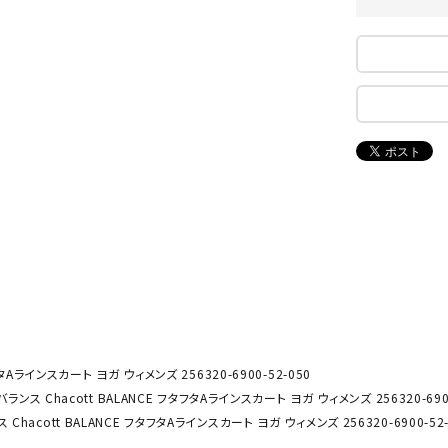
ンドボール）
ヘッドギア（ラグビー）
スク
セサリー
ソックス
スイ
NEUT
New
NI
その他アクセサリー
ゴー
RALW
Balan
ORKS
ce
その
マリ
ON
ONYO
P
ーキング
フィットネス・ヨガ
NE
LT
ーキングシューズ
ヨガウェア
トレ
ウォーキングシューズ
ヨガマット
健康
セサリー
ヨガアクセサリー
Rawli
Real
Re
ダンス・フィットネスウェア
タAラインスカート ヨガ ウィメンズ 256320-6900-52-050
ngs
Stone
ou
ランス Chacott BALANCE フタフタAラインスカート ヨガ ウィメンズ 256320-6900
ダンス・フィットネスシューズ
Chacott BALANCE フタフタAラインスカート ヨガ ウィメンズ 256320-6900-52-
インナーウェア