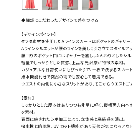
バト
◆細部にこだわったデザインで差をつける
バドミント
ストリングス
【デザインポイント】
タフタ素材を使用したAラインスカートはポケットのギャザー
バドミント
Aラインシルエットが腰のラインを美しく引き立てスタイルア
バドミント
腰回りのポケット口にはギャザーを施し、ふんわりとしたシル
シャトル
軽量でしっかりとした質感、上品な光沢感が特徴の素材。
グリップテ
カジュアルな日常使いにもぴったりで、一枚で決まるスカート
バッグ
撥水機能付きで突然の雨でも安心して着用できる。
ウエストの内側に小さなスリットがあり、そこからウエストゴ
ソックス
その他アク
【素材】
ハン
しっかりとした厚みはありつつも非常に軽く、縦横両方向へ
タ素材。
表面に施されたシボ加工により、立体感と高級感を演出。
ハンドボー
撥水性と防風性、UV カット機能があり天候が気になるアウ
ハンドボー