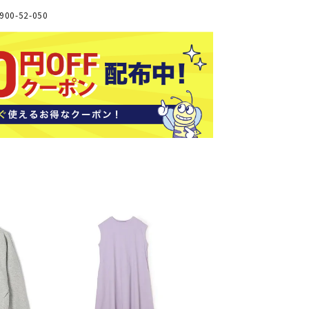
ソックス
00-52-050
バッグ
AZI
Speed
SSK
Super
o
Natur
その他アクセサリー
al
キャンプ用品
リー・コンテナ
ラー・ジャグ
WAN
Tasm
Tecnif
THE
キングウェア
ania
ibre
NORT
ラフ・寝具
Surf
H
FACE
ブル・チェア関連
ブルウェア
ト・タープ用品
ベキュー・焚き火
MBR
UNDE
VICTA
VIEW
グ
R
S
ト・マット・シート
ARMO