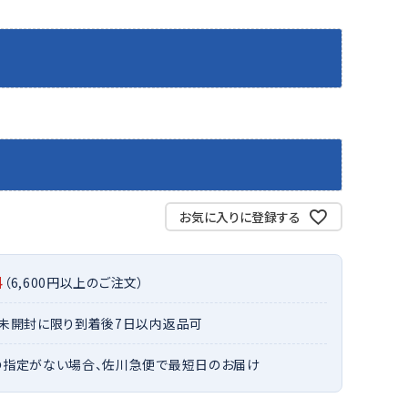
バット
ストリングス・ガット（ソフトテニス）
サポーター・テーピング
バット
グリップテープ
タオル
UTT
CANT
CAPT
ccilu
FLY
ERBU
AIN
軟式バット
エッジガード
ソックス
帽子
RY
STAG
トボール用バット
テニスシューズ
スパイク・シューズ
テニスバッグ
ランニング・陸上ソックス
キャップ
野球スパイク・シューズ
テニスウェア
テニス・バドミントンソックス
ハット
ウェア
キャップ・バイザー
野球ソックス
サンバイザー
ham
Colum
CONV
DA
ニア野球ウェア
ソックス
バスケットソックス
ニット帽・ビーニー
on
bia
ERSE
MISS
フォーム・練習着
ボール（テニス）
お気に入りに登録する
バレーボールソックス
その他キャップ
ティング手袋
その他アクセサリー
トレッキングソックス
ナーグローブ（守備用手袋）
ラグビーソックス
料
（6,600円以上のご注文）
他手袋
トレーニング・ジム・カジュアル
xfir
G-FIT
gol.
GOSE
グ・ケース
・未開封に限り到着後7日以内返品可
N
テナンス用品
の指定がない場合、佐川急便で最短日のお届け
クス・ストッキング
他アクセサリー