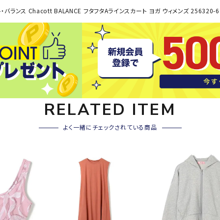
その他アクセサリー
バランス Chacott BALANCE フタフタAラインスカート ヨガ ウィメンズ 256320-69
SAYSK
Sondi
SP
Y
co
O
トレーニング・ジム/カジ
・格闘技
ュアル
キャ
メンズウェア
クー
suria
SVOL
S
ウィメンズウェア
RELATED ITEM
技小物
クッ
ME
S
キッズウェア
シュ
よく一緒にチェックされている商品
コンプレッションウェア
テー
インナーウェア
テー
シューズ
テン
ジュニアシューズ
バー
ブーツ・サンダル
TRIGG
uhlsp
U
バッ
バッグ
ERPOI
ort
O
ベッ
NT
キャップ