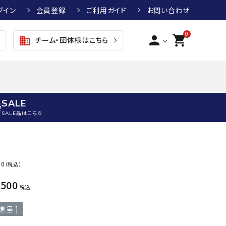
グイン
会員登録
ご利用ガイド
お問い合わせ
0
person
shopping_cart
チーム・団体様はこちら
business
SALE
SALE品はこちら
野球
キッズアパレル
テニス
その他アクセサリー
00
（税込）
グラブ・ミット
トップス
硬式テニスラケット
ボール
KTR
arena
asics
ATHL
,500
グラブ・ミット
ジャケット・アウター
ジュニア硬式テニスラケット
季節対策商品
ETA
税込
野球グラブ・ミット
ボトムス・パンツ
ソフトテニスラケット
健康グッズ
進呈 ]
トボール用グラブ・ミット
その他ウェア
ストリングス・ガット（テニス）
ヨガマット