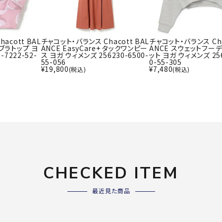
ライ
ソックス
その
その他アクセサリー
acott BAL
チャコット・バランス Chacott BAL
チャコット・バランス Cha
ブラトップ ヨ
ANCE EasyCare+ タックワンピー
ANCE スウェットフー
-7222-52-
ス ヨガ ウィメンズ 256230-6500-
ット ヨガ ウィメンズ 256
55-056
0-55-305
Wacoa
Wilso
Ws
¥
19,800
¥
7,480
(税込)
(税込)
l CW-X
n
io
ZETT
CHECKED ITEM
最近見た商品