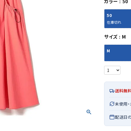
カラー
50
シューズアクセサリー
硬式
ソックス
フットボールサンダル
軟式
Babol
BIKE
B
50
セサリー
at
ER
サッカーウェア
少年
シューズ
バッグ
在庫切れ
ジュニアサッカーウェア
ソフ
レプリカ商品
野球
サイズ
M
メンズランニング
バックパック
ジュニアレプリカ商品
少年
ウイメンズランニング
トートバッグ
M
サッカーボール
野球
ジュニアランニング
ショルダーバッグ
CEP
Chaco
C
フットサルボール
ジュ
サッカースパイク
ボディー・ウエストバッグ
tt
pi
サッカーバッグ
ユニ
ジュニアサッカースパイク
ダッフル・ボストンバッグ
その他アクセサリー
バッ
サッカー・フットサルトレーニン
テニスバッグ
イン
グシューズ
その他バッグ
送料無
その
ジュニアサッカー・フットサルト
DESC
FINTA
Fo
レーニングシューズ
バッ
未使用
ENTE
e
野球スパイク・シューズ
メン
配送日
少年野球スパイク・シューズ
ソッ
バスケットボールシューズ
その