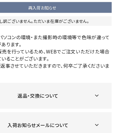
OKA
hum
JFIT
le coq
再入荷お知らせ
バスケットボール
バレーボール
mel
sporti
し訳ございません。ただいま在庫がございません。
f
ケットボールシューズ
バレーボールシューズ
ケットボールウェア
バレーボールウェア
のパソコンの環境・また撮影時の環境等で色味が違って
リカウェア・グッズ
バレーボール用サポーター
あります。
販売を行っているため、WEBでご注文いただけた場合
ル（バスケットボール）
ボール（バレーボール）
ZeS
mand
Marbl
Marm
いることがございます。
ル用品（バスケットボール）
ボール用品（バレーボール）
MBR
uka
e
ot
お返事させていただきますので、何卒ご了承くださいま
クス
ソックス
他アクセサリー
その他アクセサリー
返品・交換について
ツハ
MIZUN
molte
MTG
スイム・競泳
ランニング
オリ
O
n
ナル
水着・練習水着
メンズランニングシューズ
入荷お知らせメールについて
ットネス水着
レディースランニングシューズ