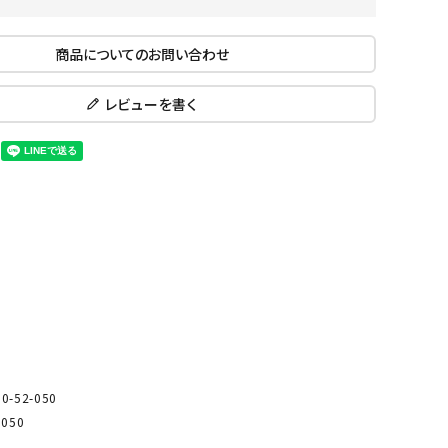
ール水着
ジュニアランニングシューズ
ムキャップ
ランニングウェア
商品についてのお問い合わせ
KE
Nittak
Ocean
ogaw
グル
ランニングタイツ
u
Pacifi
a tent
レビューを書く
c
他アクセサリー
ランニングソックス
ンスポーツ
ランニングキャップ
ランニングバッグ・ポーチ
その他アクセサリー
ENA
phite
Prince
PUMA
トレーニング用品
アウトドア
Y
n
ーニング用品
メンズアウトドアウェア
グッズ
ウィメンズアウトドアウェア
キッズ・ベビーアウトドアウェア
efT
RUST
ryka
SALO
アウトドアシューズ
rer
Y
MON
-52-050
トレッキングシューズ
050
帽子