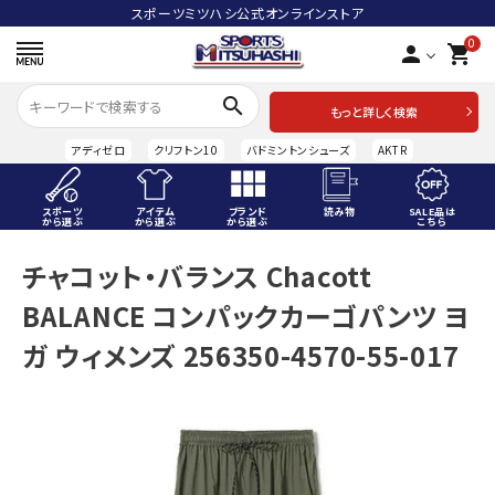
スポーツミツハシ公式オンラインストア
0
person
shopping_cart
search
もっと詳しく検索
アディゼロ
クリフトン10
バドミントンシューズ
AKTR
スポーツ
アイテム
ブランド
読み物
SALE品は
から選ぶ
から選ぶ
から選ぶ
こちら
ACCOUNT MENU
チャコット・バランス Chacott
ようこそ ゲスト 様
BALANCE コンパックカーゴパンツ ヨ
meeting_room
person
ログイン
会員登録
ガ ウィメンズ 256350-4570-55-017
スポーツから選ぶ
アイテムから選ぶ