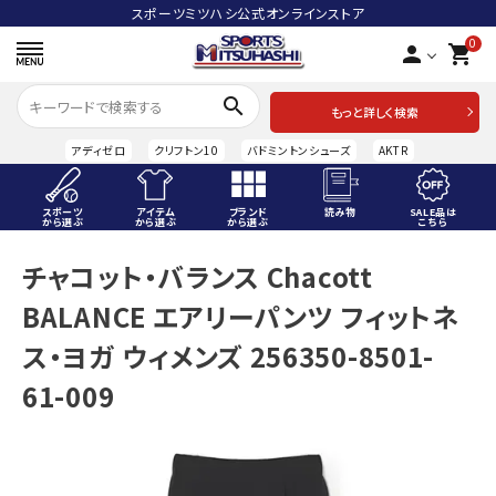
スポーツミツハシ公式オンラインストア
0
person
shopping_cart
search
もっと詳しく検索
アディゼロ
クリフトン10
バドミントンシューズ
AKTR
スポーツ
アイテム
ブランド
読み物
SALE品は
から選ぶ
から選ぶ
から選ぶ
こちら
ACCOUNT MENU
チャコット・バランス Chacott
ようこそ ゲスト 様
BALANCE エアリーパンツ フィットネ
meeting_room
person
ログイン
会員登録
ス・ヨガ ウィメンズ 256350-8501-
61-009
スポーツから選ぶ
アイテムから選ぶ