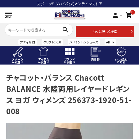
スポーツミツハシ公式オンラインストア
0
person
shopping_cart
search
もっと詳しく検索
アディゼロ
クリフトン10
バドミントンシューズ
AKTR
スポーツ
アイテム
ブランド
読み物
SALE品は
から選ぶ
から選ぶ
から選ぶ
こちら
ACCOUNT MENU
チャコット・バランス Chacott
ようこそ ゲスト 様
BALANCE 水陸両用レイヤードレギン
meeting_room
person
ログイン
会員登録
ス ヨガ ウィメンズ 256373-1920-51-
008
スポーツから選ぶ
アイテムから選ぶ