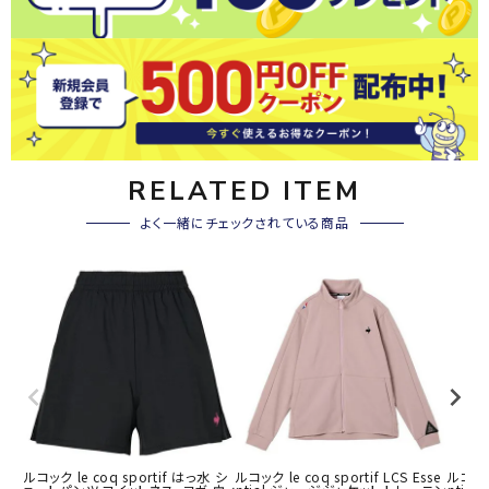
RELATED ITEM
よく一緒にチェックされている商品
ルコック le coq sportif はっ水 シ
ルコック le coq sportif LCS Esse
ルコック 