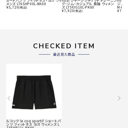
ョートパンツ フイットネス・ヨガ ウィ
ntial ジャージジャケット トレーニン
ntia
メンズ LT6SHP00L-BK00
グ・ジム・カジュアル 長袖 ウィメン
ジム・カ
¥
5,720
ズ LT5FJG10L-PK00
M-BK
(税込)
¥
7,920
¥
7,26
(税込)
CHECKED ITEM
最近見た商品
ルコック le coq sportif ショートパ
ンツ フィットネス ヨガ ウィメンズ L
Z5FHP11L-BK00