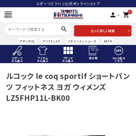
スポーツミツハシ公式オンラインストア
0
person
shopping_cart
search
もっと詳しく検索
アディゼロ
クリフトン10
バドミントンシューズ
AKTR
スポーツ
アイテム
ブランド
読み物
SALE品は
から選ぶ
から選ぶ
から選ぶ
こちら
ACCOUNT MENU
ルコック le coq sportif ショートパン
ようこそ ゲスト 様
ツ フィットネス ヨガ ウィメンズ
meeting_room
person
ログイン
会員登録
LZ5FHP11L-BK00
スポーツから選ぶ
アイテムから選ぶ