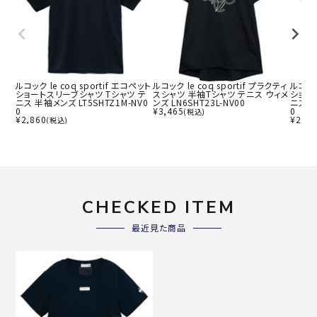
ルコック le coq sportif エコペット
ルコック le coq sportif プラクティ
ルコック
ショートスリーブシャツ Tシャツ テ
スシャツ 半袖Tシャツ テニス ウィメ
ショー
ニス 半袖メンズ LT5SHTZ1M-NV0
ンズ LN6SHT23L-NV00
ニス 半
0
¥
3,465
0
(税込)
¥
2,860
¥
2,86
(税込)
CHECKED ITEM
最近見た商品