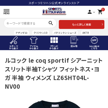
スポーツミツハシ公式オンラインストア
0
person
shopping_cart
search
もっと詳しく検索
アディゼロ
クリフトン10
バドミントンシューズ
AKTR
スポーツ
アイテム
ブランド
読み物
SALE品は
から選ぶ
から選ぶ
から選ぶ
こちら
ACCOUNT MENU
ルコック le coq sportif シアーニット
ようこそ ゲスト 様
スリット半袖Tシャツ フィットネス・ヨ
meeting_room
person
ログイン
会員登録
ガ 半袖 ウィメンズ LZ6SHT04L-
NV00
スポーツから選ぶ
アイテムから選ぶ