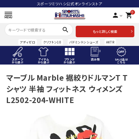
スポーツミツハシ公式オンラインストア
0
person
shopping_cart
search
もっと詳しく検索
アディゼロ
クリフトン10
バドミントンシューズ
AKTR
スポーツ
アイテム
ブランド
読み物
SALE品は
から選ぶ
から選ぶ
から選ぶ
こちら
ACCOUNT MENU
マーブル Marble 裾絞りドルマンT T
ようこそ ゲスト 様
シャツ 半袖 フィットネス ウィメンズ
meeting_room
person
ログイン
会員登録
L2502-204-WHITE
スポーツから選ぶ
アイテムから選ぶ