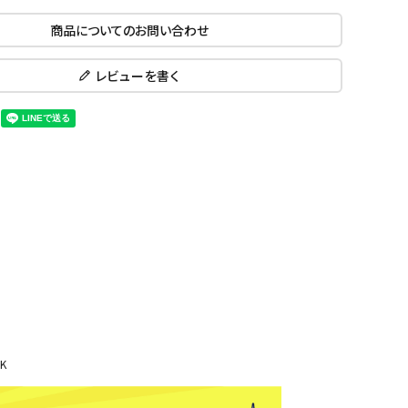
ール水着
ジュニアランニングシューズ
商品についてのお問い合わせ
ムキャップ
ランニングウェア
KE
Nittak
Ocean
ogaw
グル
ランニングタイツ
u
Pacifi
a tent
レビューを書く
c
他アクセサリー
ランニングソックス
ンスポーツ
ランニングキャップ
ランニングバッグ・ポーチ
その他アクセサリー
ENA
phite
Prince
PUMA
トレーニング用品
アウトドア
Y
n
ーニング用品
メンズアウトドアウェア
グッズ
ウィメンズアウトドアウェア
キッズ・ベビーアウトドアウェア
efT
RUST
ryka
SALO
アウトドアシューズ
rer
Y
MON
K
トレッキングシューズ
帽子