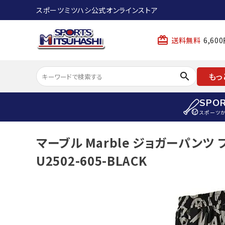
スポーツミツハシ公式オンラインストア
card_giftcard
送料無料
6,6
search
もっ
SPO
スポーツ
ACCOUNT MENU
マーブル Marble ジョガーパンツ
陸上
ようこそ ゲスト 様
U2502-605-BLACK
陸上競技ス
meeting_room
person
ログイン
会員登録
陸上競技用
陸上競技用
スポーツから選ぶ
ェア
アイテムから選ぶ
陸上競技用