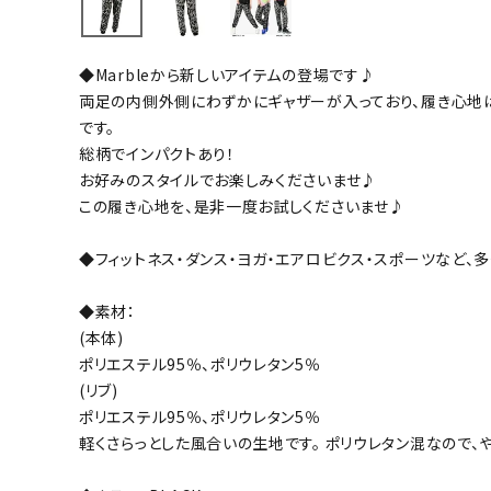
バト
◆Marbleから新しいアイテムの登場です♪
バドミント
両足の内側外側にわずかにギャザーが入っており、履き心地
ストリングス
です。
総柄でインパクトあり！
バドミント
お好みのスタイルでお楽しみくださいませ♪
バドミント
この履き心地を、是非一度お試しくださいませ♪
シャトル
グリップテ
◆フィットネス・ダンス・ヨガ・エアロビクス・スポーツなど、多
バッグ
◆素材：
ソックス
(本体)
その他アク
ポリエステル95％、ポリウレタン5％
ハン
(リブ)
ポリエステル95％、ポリウレタン5％
軽くさらっとした風合いの生地です。 ポリウレタン混なので、
ハンドボー
ハンドボー