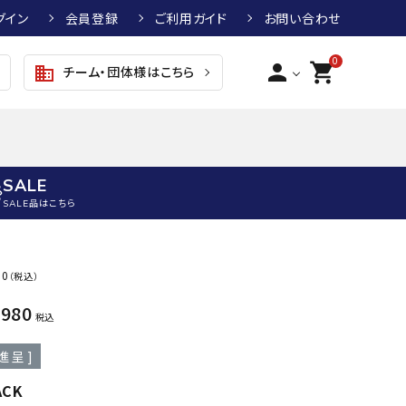
グイン
会員登録
ご利用ガイド
お問い合わせ
0
person
shopping_cart
チーム・団体様はこちら
business
SALE
SALE品はこちら
野球
キッズアパレル
テニス
その他アクセサリー
80
（税込）
グラブ・ミット
トップス
硬式テニスラケット
ボール
,980
KTR
arena
asics
ATHL
税込
グラブ・ミット
ジャケット・アウター
ジュニア硬式テニスラケット
季節対策商品
ETA
進呈 ]
野球グラブ・ミット
ボトムス・パンツ
ソフトテニスラケット
健康グッズ
トボール用グラブ・ミット
その他ウェア
ストリングス・ガット（テニス）
ヨガマット
ACK