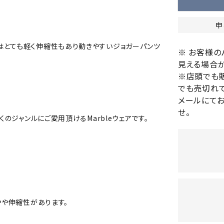
バレーボールシューズ
HEAD
HELLY
H
ミントン
卓球
テニスシューズ
HANS
申
EN
バドミントンシューズ
ンラケット
卓球ラケット
バス
はとても軽く伸縮性もあり動きやすいジョガーパンツ
※ お客様
フィットネスシューズ
・ガット
ラバー
バス
見える場合が
陸上スパイク・シューズ
ンシューズ
卓球シューズ
レプ
※店頭でも
ハンドボールシューズ
ンウェア
卓球ウェア
ボー
でも売切れて
LI-
LUXIL
LU
ウォーキング・トレッキングシュ
メールにて
ボール（卓球）
ボー
NING
ON
O
ーズ
せ。
ープ
その他アクセサリー
ソッ
A
くのジャンルにご愛用頂けるMarbleウェアです。
アウトドアシューズ
卓球台
その
トレーニング・ジム・カジュアル
キッズカジュアル
セサリー
スイム・競泳
MIKAN
MIKAS
ミ
ドボール
ラグビー
サンダル
O
A
シ
ジ
やや伸縮性があります。
ルシューズ
ラグビースパイク・シューズ
競泳
ルウェア
ラグビーウェア
フィ