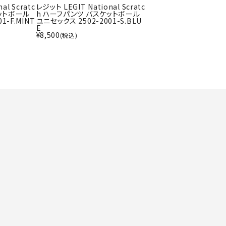
ト・ランタン
al Scratc
レジット LEGIT National Scratc
UR
ットボール
h ハーフパンツ バスケットボール
他アクセサリー
1-F.MINT
ユニセックス 2502-2001-S.BLU
E
¥
8,500
(税込)
tud
YASAK
YONEX
ZAMS
A
T