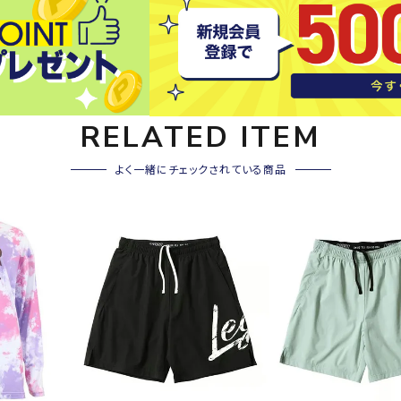
その他アクセサリー
SAYSK
Sondi
SP
Y
co
O
トレーニング・ジム/カジ
・格闘技
ュアル
RELATED ITEM
キャ
メンズウェア
よく一緒にチェックされている商品
クー
suria
SVOL
S
ウィメンズウェア
技小物
クッ
ME
S
キッズウェア
シュ
コンプレッションウェア
テー
インナーウェア
テー
シューズ
テン
ジュニアシューズ
バー
ブーツ・サンダル
TRIGG
uhlsp
U
バッ
バッグ
ERPOI
ort
O
ベッ
NT
キャップ