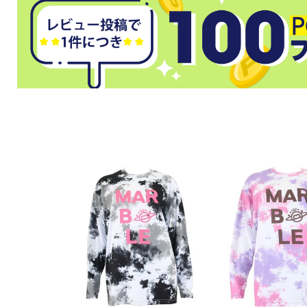
武道
柔道
ボクシング
武道・格闘