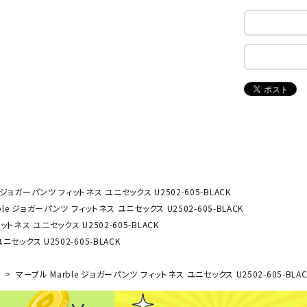
ンドボール）
ヘッドギア（ラグビー）
スク
セサリー
ソックス
スイ
NEUT
New
NI
その他アクセサリー
ゴー
RALW
Balan
ORKS
ce
その
マリ
ON
ONYO
P
ーキング
フィットネス・ヨガ
NE
LT
 ジョガーパンツ フィットネス ユニセックス U2502-605-BLACK
ーキングシューズ
ヨガウェア
トレ
le ジョガーパンツ フィットネス ユニセックス U2502-605-BLACK
ウォーキングシューズ
ヨガマット
健康
トネス ユニセックス U2502-605-BLACK
セサリー
ヨガアクセサリー
セックス U2502-605-BLACK
Rawli
Real
Re
ダンス・フィットネスウェア
ngs
Stone
ou
e
マーブル Marble ジョガーパンツ フィットネス ユニセックス U2502-605-BLAC
ダンス・フィットネスシューズ
インナーウェア