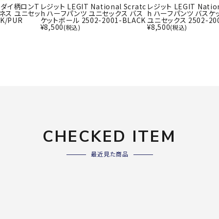
ライ
タイダイ柄ロンT
レジット LEGIT National Scratc
レジット LEGIT Nation
ソックス
トネス ユニセッ
h ハーフパンツ ユニセックス バス
h ハーフパンツ バスケ
その
NK/PUR
ケットボール 2502-2001-BLACK
ユニセックス 2502-200
その他アクセサリー
¥
8,500
¥
8,500
(税込)
(税込)
Wacoa
Wilso
Ws
l CW-X
n
io
ZETT
CHECKED ITEM
最近見た商品