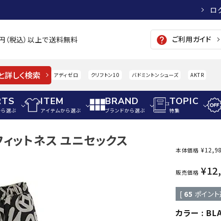
ロ
ご利用ガイド
help
00円（税込）以上で送料無料
と詳しく検索
アディゼロ
クリフトン10
バドミントンシューズ
AKTR
RTS
ITEM
BRAND
TOPIC
から選ぶ
アイテムから選ぶ
ブランドから選ぶ
特集
 フィットネス ユニセックス
メンズアパレル
サッカー・フットサル
ウィメンズアパレル
¥
12,9
本体価格
パイク・シューズ
トップス
サッカースパイク
トップス
硬式
¥
12
adidas
AIGLE
A
販売価格
シューズアクセサリー
ジャケット・アウター
ジュニアサッカースパイク
ジャケット・アウター
軟式
[
65
ポイント
メンズ・ユニセックスウ
ボトムス・パンツ
トレーニングシューズ
ボトムス・パンツ
少年
その他ウェア
ジュニアレーニングシューズ
その他ウェア
ソフ
カラー
BL
ウィメンズウェア