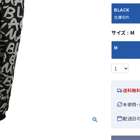
シューズアクセサリー
硬式
ソックス
BLACK
フットボールサンダル
軟式
Babol
BIKE
B
在庫切れ
セサリー
at
ER
サッカーウェア
少年
シューズ
バッグ
ジュニアサッカーウェア
ソフ
サイズ
M
レプリカ商品
野球
メンズランニング
バックパック
ジュニアレプリカ商品
少年
M
ウイメンズランニング
トートバッグ
サッカーボール
野球
ジュニアランニング
ショルダーバッグ
CEP
Chaco
C
フットサルボール
ジュ
サッカースパイク
ボディー・ウエストバッグ
tt
pi
サッカーバッグ
ユニ
ジュニアサッカースパイク
ダッフル・ボストンバッグ
その他アクセサリー
バッ
サッカー・フットサルトレーニン
テニスバッグ
送料無
イン
グシューズ
その他バッグ
その
ジュニアサッカー・フットサルト
DESC
FINTA
Fo
未使用
レーニングシューズ
バッ
ENTE
e
野球スパイク・シューズ
配送日
メン
少年野球スパイク・シューズ
ソッ
バスケットボールシューズ
その