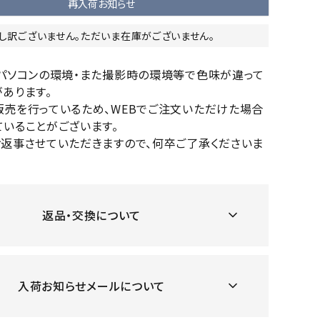
再入荷お知らせ
OKA
hum
JFIT
le coq
バスケットボール
バレーボール
mel
sporti
し訳ございません。ただいま在庫がございません。
f
ケットボールシューズ
バレーボールシューズ
のパソコンの環境・また撮影時の環境等で色味が違って
ケットボールウェア
バレーボールウェア
あります。
リカウェア・グッズ
バレーボール用サポーター
販売を行っているため、WEBでご注文いただけた場合
ル（バスケットボール）
ボール（バレーボール）
いることがございます。
ZeS
mand
Marbl
Marm
お返事させていただきますので、何卒ご了承くださいま
ル用品（バスケットボール）
ボール用品（バレーボール）
MBR
uka
e
ot
クス
ソックス
他アクセサリー
その他アクセサリー
返品・交換について
ツハ
MIZUN
molte
MTG
スイム・競泳
ランニング
オリ
O
n
ナル
入荷お知らせメールについて
水着・練習水着
メンズランニングシューズ
ットネス水着
レディースランニングシューズ