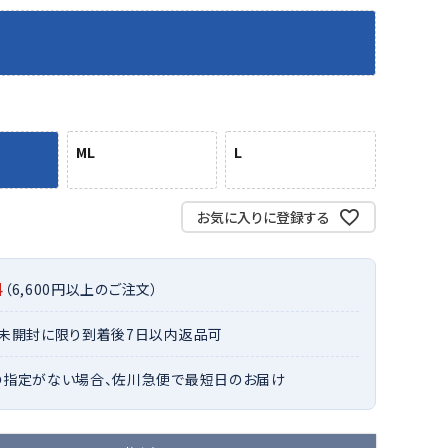
バット
ストリングス・ガット（ソフトテニス）
サポーター・テーピング
バット
グリップテープ
タオル
UTT
CANT
CAPT
ccilu
FLY
ERBU
AIN
軟式バット
エッジガード
ソックス
帽子
RY
STAG
トボール用バット
テニスシューズ
スパイク・シューズ
テニスバッグ
ランニング・陸上ソックス
キャップ
野球スパイク・シューズ
テニスウェア
ML
L
テニス・バドミントンソックス
ハット
ウェア
キャップ・バイザー
野球ソックス
サンバイザー
ham
Colum
CONV
DA
ニア野球ウェア
ソックス
バスケットソックス
ニット帽・ビーニー
お気に入りに登録する
on
bia
ERSE
MISS
フォーム・練習着
ボール（テニス）
バレーボールソックス
その他キャップ
ティング手袋
その他アクセサリー
トレッキングソックス
料
（6,600円以上のご注文）
ナーグローブ（守備用手袋）
ラグビーソックス
他手袋
トレーニング・ジム・カジュアル
xfir
G-FIT
gol.
GOSE
・未開封に限り到着後7日以内返品可
グ・ケース
N
の指定がない場合、佐川急便で最短日のお届け
テナンス用品
クス・ストッキング
他アクセサリー