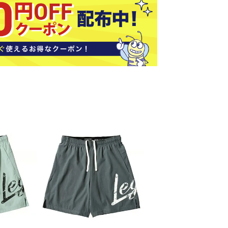
ソックス
バッグ
AZI
Speed
SSK
Super
o
Natur
その他アクセサリー
al
キャンプ用品
リー・コンテナ
ラー・ジャグ
WAN
Tasm
Tecnif
THE
キングウェア
ania
ibre
NORT
ラフ・寝具
Surf
H
FACE
ブル・チェア関連
ブルウェア
ト・タープ用品
ベキュー・焚き火
MBR
UNDE
VICTA
VIEW
グ
R
S
ト・マット・シート
ARMO