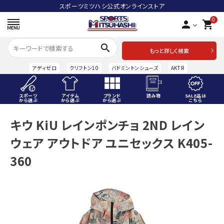
スポーツミツハシ公式オンラインストア
0
person
shopping_cart
search
もっと詳しく検索
アディゼロ
クリフトン10
バドミントンシューズ
AKTR
スポーツ
アイテム
ブランド
読み物
SALE品は
から選ぶ
から選ぶ
から選ぶ
こちら
ACCOUNT MENU
キウ KiU レインポンチョ 2ND レイン
ようこそ ゲスト 様
ウェア アウトドア ユニセックス K405-
meeting_room
person
ログイン
会員登録
360
スポーツから選ぶ
アイテムから選ぶ