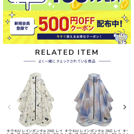
RELATED ITEM
よく一緒にチェックされている商品
キウ KiU レインポンチョ 2ND レイ
キウ KiU レインポンチョ 2ND レイ
キウ 