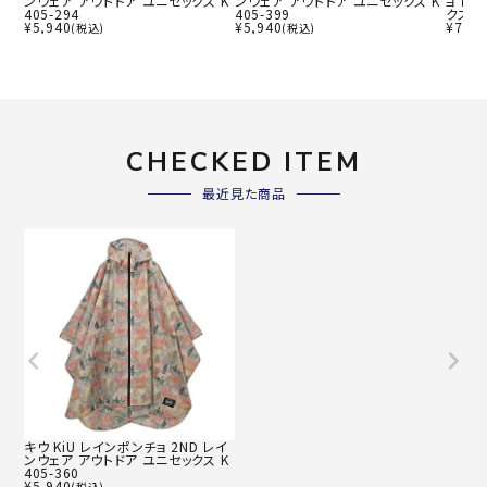
ンウェア アウトドア ユニセックス K
ンウェア アウトドア ユニセックス K
ョ レ
405-294
405-399
クス K
¥
5,940
¥
5,940
¥
7,92
(税込)
(税込)
CHECKED ITEM
最近見た商品
キウ KiU レインポンチョ 2ND レイ
ンウェア アウトドア ユニセックス K
405-360
¥
5,940
(税込)