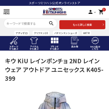
スポーツミツハシ公式オンラインストア
0
person
shopping_cart
search
もっと詳しく検索
アディゼロ
クリフトン10
バドミントンシューズ
AKTR
スポーツ
アイテム
ブランド
読み物
SALE品は
から選ぶ
から選ぶ
から選ぶ
こちら
ACCOUNT MENU
キウ KiU レインポンチョ 2ND レイン
ようこそ ゲスト 様
ウェア アウトドア ユニセックス K405-
meeting_room
person
ログイン
会員登録
399
スポーツから選ぶ
アイテムから選ぶ