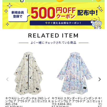
RELATED ITEM
よく一緒にチェックされている商品
キウ KiU レインポンチョ 2ND レイ
キウ KiU スタンダードレインポンチ
キウ 
ンウェア アウトドア ユニセックス K
ョ レインウェア アウトドア ユニセッ
ョ レ
405-294
クス K404-361
クス K
¥
5,940
¥
7,920
¥
7,92
(税込)
(税込)