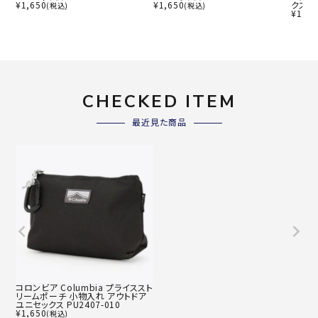
¥
1,650
¥
1,650
クス P
(税込)
(税込)
¥
1,43
CHECKED ITEM
最近見た商品
コロンビア Columbia プライススト
リームポーチ 小物入れ アウトドア
ユニセックス PU2407-010
¥
1,650
(税込)