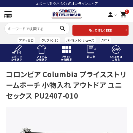
スポーツミツハシ公式オンラインストア
0
person
shopping_cart
search
もっと詳しく検索
アディゼロ
クリフトン10
バドミントンシューズ
AKTR
スポーツ
アイテム
ブランド
読み物
SALE品は
から選ぶ
から選ぶ
から選ぶ
こちら
ACCOUNT MENU
コロンビア Columbia プライスストリ
ようこそ ゲスト 様
ームポーチ 小物入れ アウトドア ユニ
meeting_room
person
ログイン
会員登録
セックス PU2407-010
スポーツから選ぶ
アイテムから選ぶ