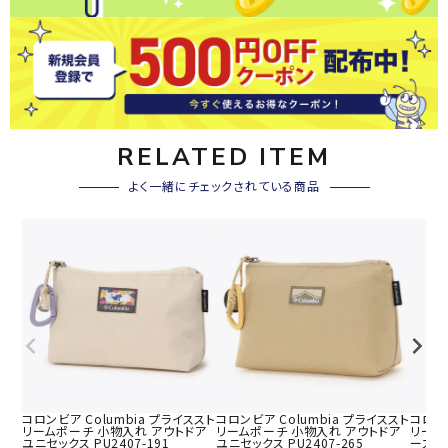
RELATED ITEM
よく一緒にチェックされている商品
コロンビア Columbia プライススト
コロンビア Columbia プライススト
コロンビ
リームポーチ 小物入れ アウトドア
リームポーチ 小物入れ アウトドア
リーム
ユニセックス PU2407-191
ユニセックス PU2407-265
ース 