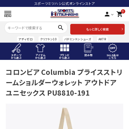
スポーツミツハシ公式オンラインストア
0
person
shopping_cart
search
もっと詳しく検索
アディゼロ
クリフトン10
バドミントンシューズ
AKTR
スポーツ
アイテム
ブランド
読み物
SALE品は
から選ぶ
から選ぶ
から選ぶ
こちら
ACCOUNT MENU
コロンビア Columbia プライスストリ
ようこそ ゲスト 様
ームショルダーウォレット アウトドア
meeting_room
person
ログイン
会員登録
ユニセックス PU8810-191
スポーツから選ぶ
アイテムから選ぶ