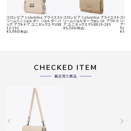
コロンビア Columbia プライススト
コロンビア Columbia プライススト
コロンビ
リームミニショルダー ショルダーバ
リームショルダーウォレット アウトド
リーム
ッグ アウトドア ユニセックス PU88
ア ユニセックス PU8810-265
アウトド
12-191
¥
5,500
91
(税込)
¥
3,960
¥
3,52
(税込)
CHECKED ITEM
最近見た商品