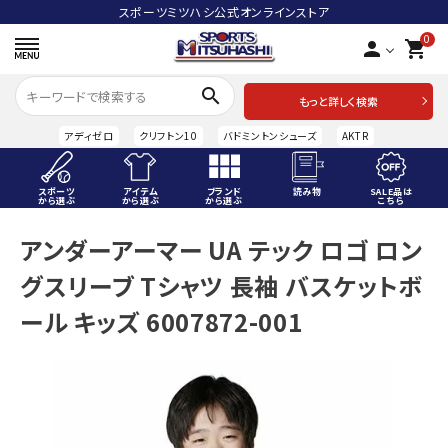
スポーツミツハシ公式オンラインストア
0
person
shopping_cart
search
もっと詳しく検索
アディゼロ
クリフトン10
バドミントンシューズ
AKTR
スポーツ
アイテム
ブランド
読み物
SALE品は
から選ぶ
から選ぶ
から選ぶ
こちら
ACCOUNT MENU
アンダーアーマー UA テック ロゴ ロン
ようこそ ゲスト 様
グスリーブ Tシャツ 長袖 バスケットボ
meeting_room
person
ログイン
会員登録
ール キッズ 6007872-001
スポーツから選ぶ
アイテムから選ぶ