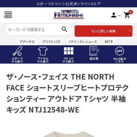
スポーツミツハシ公式オンラインストア
0
person
shopping_cart
search
もっと詳しく検索
アディゼロ
クリフトン10
バドミントンシューズ
AKTR
スポーツ
アイテム
ブランド
読み物
SALE品は
から選ぶ
から選ぶ
から選ぶ
こちら
ACCOUNT MENU
ザ・ノース・フェイス THE NORTH
ようこそ ゲスト 様
FACE ショートスリーブヒートプロテク
meeting_room
person
ログイン
会員登録
ションティー アウトドア Tシャツ 半袖
キッズ NTJ12548-WE
スポーツから選ぶ
アイテムから選ぶ