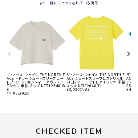
よく一緒にチェックされている商品
ザ・ノース・フェイス THE NORTH F
ザ・ノース・フェイス THE NORTH F
ザ・ノー
ACE トドラーショートスリーブヒー
ACE ショートスリーブヒストリカル
ACE
トプロテクションティー アウトドア
ロゴティー アウトドア Tシャツ 半袖
ティー 
Tシャツ 半袖 キッズ NTT12548-W
キッズ NTJ32648-TL
05-AQ
E
¥
3,080
¥
4,62
(税込)
¥
4,081
(税込)
CHECKED ITEM