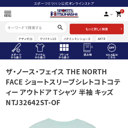
スポーツミツハシ公式オンラインストア
0
person
shopping_cart
search
もっと詳しく検索
アディゼロ
クリフトン10
バドミントンシューズ
AKTR
スポーツ
アイテム
ブランド
読み物
SALE品は
から選ぶ
から選ぶ
から選ぶ
こちら
ACCOUNT MENU
ザ・ノース・フェイス THE NORTH
ようこそ ゲスト 様
FACE ショートスリーブシレトコトコテ
meeting_room
person
ログイン
会員登録
ィー アウトドア Tシャツ 半袖 キッズ
NTJ32642ST-OF
スポーツから選ぶ
アイテムから選ぶ