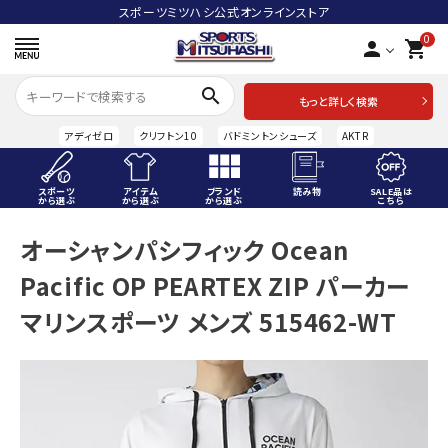
スポーツミツハシ公式オンラインストア
0
person
shopping_cart
search
もっと詳しく検索
アディゼロ
クリフトン10
バドミントンシューズ
AKTR
スポーツ
アイテム
ブランド
読み物
SALE品は
から選ぶ
から選ぶ
から選ぶ
こちら
ACCOUNT MENU
オーシャンパシフィック Ocean
ようこそ ゲスト 様
Pacific OP PEARTEX ZIP パーカー
meeting_room
person
ログイン
会員登録
マリンスポーツ メンズ 515462-WT
スポーツから選ぶ
アイテムから選ぶ