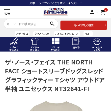
スポーツミツハシ公式オンラインストア
0
person
shopping_cart
search
もっと詳しく検索
アディゼロ
クリフトン10
バドミントンシューズ
AKTR
スポーツ
アイテム
ブランド
読み物
SALE品は
から選ぶ
から選ぶ
から選ぶ
こちら
ACCOUNT MENU
ザ・ノース・フェイス THE NORTH
ようこそ ゲスト 様
FACE ショートスリーブドッグスレッド
meeting_room
person
ログイン
会員登録
グラフィックティー Tシャツ アウトドア
半袖 ユニセックス NT32641-FI
スポーツから選ぶ
アイテムから選ぶ