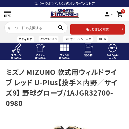
スポーツミツハシ公式オンラインストア
0
person
shopping_cart
search
もっと詳しく検索
アディゼロ
クリフトン10
バドミントンシューズ
AKTR
スポーツ
アイテム
ブランド
読み物
SALE品は
から選ぶ
から選ぶ
から選ぶ
こちら
ACCOUNT MENU
ミズノ MIZUNO 軟式用ウィルドライ
ようこそ ゲスト 様
ブ レッド U-Plus【投手×内野／サイ
meeting_room
person
ログイン
会員登録
ズ9】 野球グローブ/1AJGR32700-
0980
スポーツから選ぶ
アイテムから選ぶ