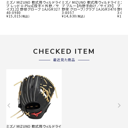
ミズノ MIZUNO 軟式用ウィルドライ
ミズノ MIZUNO 軟式用ウィルドライ
ミズノ
ブ レッド U-Plus【投手×外野／サ
ブ ブルー【内野手向け／サイズ9】
ブ ブ
イズ12】 野球グローブ 1AJGR327
野球 グローブ/グラブ 1AJGR3470
野球 グ
40-0980
3-8057
3-09
¥
15,015
¥
14,630
¥
14,6
(税込)
(税込)
CHECKED ITEM
最近見た商品
ミズノ MIZUNO 軟式用ウィルドライ