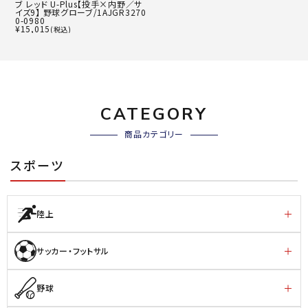
ブ レッド U-Plus【投手×内野／サ
イズ9】 野球グローブ/1AJGR3270
0-0980
¥
15,015
(税込)
CATEGORY
商品カテゴリー
スポーツ
陸上
サッカー・フットサル
野球