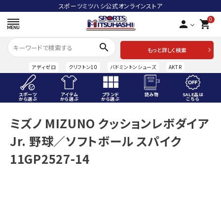
スポーツミツハシ公式オンラインストア
0
person
shopping_cart
search
もっと詳しく検索
アディゼロ
クリフトン10
バドミントンシューズ
AKTR
スポーツ
アイテム
ブランド
読み物
SALE品は
から選ぶ
から選ぶ
から選ぶ
こちら
ACCOUNT MENU
ミズノ MIZUNO クッションレボダイア
ようこそ ゲスト 様
Jr. 野球／ソフトボール スパイク
meeting_room
person
ログイン
会員登録
11GP2527-14
スポーツから選ぶ
アイテムから選ぶ