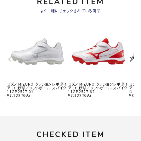
RELATED ITEM
よく一緒にチェックされている商品
ミズノ MIZUNO クッションレボダイ
ミズノ MIZUNO クッションレボダイ
ミズノ
ア Jr. 野球／ソフトボール スパイク
ア Jr. 野球／ソフトボール スパイク
ア B
11GP2527-01
11GP2527-62
ク 11
¥
7,128
¥
7,128
¥
8,91
(税込)
(税込)
CHECKED ITEM