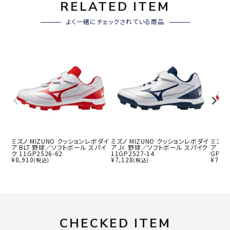
RELATED ITEM
よく一緒にチェックされている商品
ミズノ MIZUNO クッションレボダイ
ミズノ MIZUNO クッションレボダイ
ミズノ
ア BLT 野球／ソフトボール スパイ
ア Jr. 野球／ソフトボール スパイク
ア 野
ク 11GP2526-62
11GP2527-14
GP25
¥
8,910
¥
7,128
¥
7,92
(税込)
(税込)
CHECKED ITEM