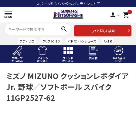
スポーツミツハシ公式オンラインストア
0
person
shopping_cart
search
もっと詳しく検索
アディゼロ
クリフトン10
バドミントンシューズ
AKTR
スポーツ
アイテム
ブランド
読み物
SALE品は
から選ぶ
から選ぶ
から選ぶ
こちら
ACCOUNT MENU
ミズノ MIZUNO クッションレボダイア
ようこそ ゲスト 様
Jr. 野球／ソフトボール スパイク
meeting_room
person
ログイン
会員登録
11GP2527-62
スポーツから選ぶ
アイテムから選ぶ