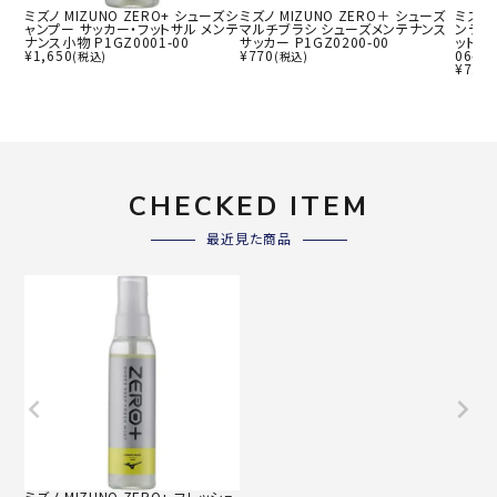
ミズノ MIZUNO ZERO+ シューズシ
ミズノ MIZUNO ZERO＋ シューズ
ミズノ 
ャンプー サッカー・フットサル メンテ
マルチブラシ シューズメンテナンス
ンディ
ナンス小物 P1GZ0001-00
サッカー P1GZ0200-00
ットサ
¥
1,650
¥
770
06-09
(税込)
(税込)
¥
715
CHECKED ITEM
最近見た商品
ミズノ MIZUNO ZERO+ フレッシュ