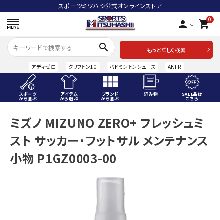
スポーツミツハシ公式オンラインストア
0
person
shopping_cart
search
もっと詳しく検索
アディゼロ
クリフトン10
バドミントンシューズ
AKTR
スポーツ
アイテム
ブランド
読み物
SALE品は
から選ぶ
から選ぶ
から選ぶ
こちら
ACCOUNT MENU
ミズノ MIZUNO ZERO+ フレッシュミ
ようこそ ゲスト 様
スト サッカー・フットサル メンテナンス
meeting_room
person
ログイン
会員登録
小物 P1GZ0003-00
スポーツから選ぶ
アイテムから選ぶ