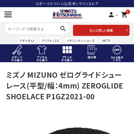
スポーツミツハシ公式オンラインストア
0
person
shopping_cart
search
もっと詳しく検索
アディゼロ
クリフトン10
バドミントンシューズ
AKTR
スポーツ
アイテム
ブランド
読み物
SALE品は
から選ぶ
から選ぶ
から選ぶ
こちら
ACCOUNT MENU
ミズノ MIZUNO ゼログライドシュー
ようこそ ゲスト 様
レース(平型/幅：4mm) ZEROGLIDE
meeting_room
person
ログイン
会員登録
SHOELACE P1GZ2021-00
スポーツから選ぶ
アイテムから選ぶ