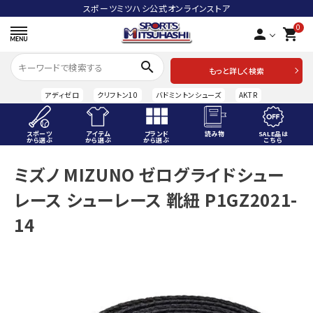
スポーツミツハシ公式オンラインストア
0
person
shopping_cart
search
もっと詳しく検索
アディゼロ
クリフトン10
バドミントンシューズ
AKTR
スポーツ
アイテム
ブランド
読み物
SALE品は
から選ぶ
から選ぶ
から選ぶ
こちら
ACCOUNT MENU
ミズノ MIZUNO ゼログライドシュー
ようこそ ゲスト 様
レース シューレース 靴紐 P1GZ2021-
meeting_room
person
ログイン
会員登録
14
スポーツから選ぶ
アイテムから選ぶ