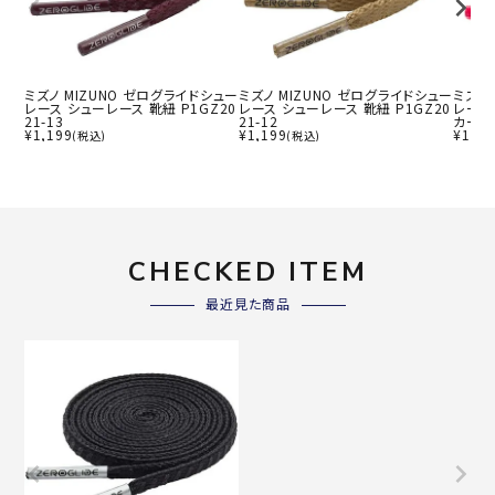
ミズノ MIZUNO ゼログライドシュー
ミズノ MIZUNO ゼログライドシュー
ミズノ
レース シューレース 靴紐 P1GZ20
レース シューレース 靴紐 P1GZ20
レース 
21-13
21-12
カー フ
¥
1,199
¥
1,199
¥
1,19
(税込)
(税込)
CHECKED ITEM
最近見た商品