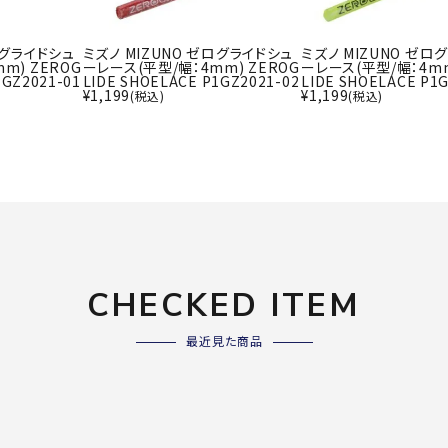
ライ
ソックス
その
その他アクセサリー
ログライドシュ
ミズノ MIZUNO ゼログライドシュ
ミズノ MIZUNO ゼロ
m) ZEROG
ーレース(平型/幅：4mm) ZEROG
ーレース(平型/幅：4mm
1GZ2021-01
LIDE SHOELACE P1GZ2021-02
LIDE SHOELACE P1
¥
1,199
¥
1,199
(税込)
(税込)
Wacoa
Wilso
Ws
l CW-X
n
io
ZETT
CHECKED ITEM
最近見た商品