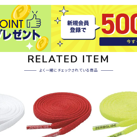
その他アクセサリー
SAYSK
Sondi
SP
Y
co
O
トレーニング・ジム/カジ
・格闘技
ュアル
キャ
メンズウェア
RELATED ITEM
クー
suria
SVOL
S
ウィメンズウェア
技小物
クッ
ME
S
よく一緒にチェックされている商品
キッズウェア
シュ
コンプレッションウェア
テー
インナーウェア
テー
シューズ
テン
ジュニアシューズ
バー
ブーツ・サンダル
TRIGG
uhlsp
U
バッ
バッグ
ERPOI
ort
O
ベッ
NT
キャップ