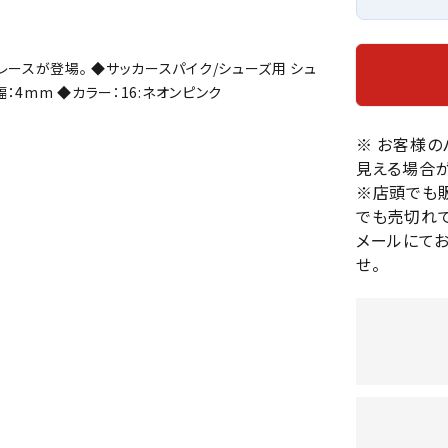
バレーボールシューズ
HEAD
HELLY
H
ミントン
卓球
テニスシューズ
HANS
ースが登場。 ◆サッカースパイク/シューズ用 シュ
EN
バドミントンシューズ
ンラケット
卓球ラケット
バス
：4mm ◆カラー：16:ネオンピンク
フィットネスシューズ
・ガット
ラバー
バス
陸上スパイク・シューズ
ンシューズ
卓球シューズ
※ お客様
レプ
ハンドボールシューズ
見える場合が
ンウェア
卓球ウェア
ボー
LI-
LUXIL
LU
ウォーキング・トレッキングシュ
※店頭でも
ボール（卓球）
ボー
NING
ON
O
ーズ
でも売切れて
ープ
その他アクセサリー
ソッ
A
メールにて
アウトドアシューズ
卓球台
その
せ。
トレーニング・ジム・カジュアル
キッズカジュアル
セサリー
スイム・競泳
MIKAN
MIKAS
ミ
ドボール
ラグビー
サンダル
O
A
シ
ジ
ルシューズ
ラグビースパイク・シューズ
競泳
ルウェア
ラグビーウェア
フィ