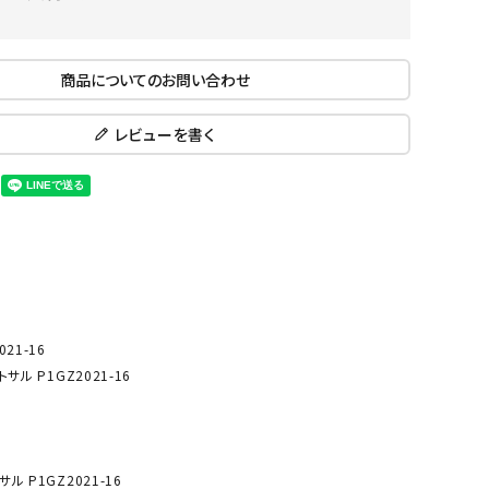
ール水着
ジュニアランニングシューズ
ムキャップ
ランニングウェア
KE
Nittak
Ocean
ogaw
商品についてのお問い合わせ
グル
ランニングタイツ
u
Pacifi
a tent
c
他アクセサリー
ランニングソックス
レビューを書く
ンスポーツ
ランニングキャップ
ランニングバッグ・ポーチ
その他アクセサリー
ENA
phite
Prince
PUMA
トレーニング用品
アウトドア
Y
n
ーニング用品
メンズアウトドアウェア
グッズ
ウィメンズアウトドアウェア
21-16
キッズ・ベビーアウトドアウェア
サル P1GZ2021-16
efT
RUST
ryka
SALO
アウトドアシューズ
rer
Y
MON
トレッキングシューズ
帽子
ル P1GZ2021-16