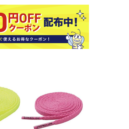
ソックス
バッグ
AZI
Speed
SSK
Super
o
Natur
その他アクセサリー
al
キャンプ用品
リー・コンテナ
ラー・ジャグ
WAN
Tasm
Tecnif
THE
キングウェア
ania
ibre
NORT
ラフ・寝具
Surf
H
FACE
ブル・チェア関連
ブルウェア
ト・タープ用品
ベキュー・焚き火
MBR
UNDE
VICTA
VIEW
グ
R
S
ト・マット・シート
ARMO