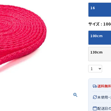
シューズアクセサリー
硬式
ソックス
16
フットボールサンダル
軟式
Babol
BIKE
B
セサリー
at
ER
サッカーウェア
少年
シューズ
バッグ
ジュニアサッカーウェア
ソフ
サイズ
10
レプリカ商品
野球
メンズランニング
バックパック
100cm
ジュニアレプリカ商品
少年
ウイメンズランニング
トートバッグ
サッカーボール
野球
ジュニアランニング
ショルダーバッグ
CEP
Chaco
C
フットサルボール
ジュ
130cm
サッカースパイク
ボディー・ウエストバッグ
tt
pi
サッカーバッグ
ユニ
ジュニアサッカースパイク
ダッフル・ボストンバッグ
その他アクセサリー
バッ
サッカー・フットサルトレーニン
テニスバッグ
イン
グシューズ
その他バッグ
その
ジュニアサッカー・フットサルト
DESC
FINTA
Fo
送料無
レーニングシューズ
バッ
ENTE
e
野球スパイク・シューズ
メン
未使用
少年野球スパイク・シューズ
ソッ
バスケットボールシューズ
配送日
その