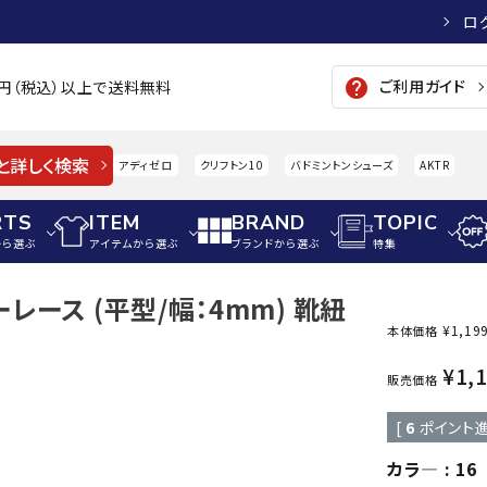
ロ
ご利用ガイド
help
00円（税込）以上で送料無料
と詳しく検索
アディゼロ
クリフトン10
バドミントンシューズ
AKTR
RTS
ITEM
BRAND
TOPIC
から選ぶ
アイテムから選ぶ
ブランドから選ぶ
特集
レース (平型/幅：4mm) 靴紐
メンズアパレル
サッカー・フットサル
ウィメンズアパレル
¥
1,19
本体価格
パイク・シューズ
トップス
サッカースパイク
トップス
硬式
¥
1,
adidas
AIGLE
A
販売価格
シューズアクセサリー
ジャケット・アウター
ジュニアサッカースパイク
ジャケット・アウター
軟式
[
6
ポイント進
メンズ・ユニセックスウ
ボトムス・パンツ
トレーニングシューズ
ボトムス・パンツ
少年
その他ウェア
ジュニアレーニングシューズ
その他ウェア
ソフ
カラ―
16
ウィメンズウェア