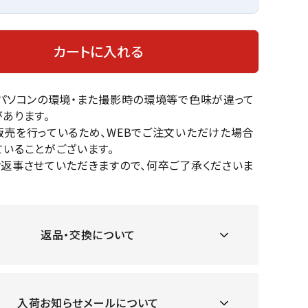
OKA
hum
JFIT
le coq
バスケットボール
バレーボール
mel
sporti
カートに入れる
f
ケットボールシューズ
バレーボールシューズ
ケットボールウェア
バレーボールウェア
のパソコンの環境・また撮影時の環境等で色味が違って
リカウェア・グッズ
バレーボール用サポーター
あります。
ル（バスケットボール）
ボール（バレーボール）
ZeS
mand
Marbl
Marm
販売を行っているため、WEBでご注文いただけた場合
ル用品（バスケットボール）
ボール用品（バレーボール）
MBR
uka
e
ot
いることがございます。
クス
ソックス
お返事させていただきますので、何卒ご了承くださいま
他アクセサリー
その他アクセサリー
返品・交換について
ツハ
MIZUN
molte
MTG
スイム・競泳
ランニング
オリ
O
n
ナル
水着・練習水着
メンズランニングシューズ
ットネス水着
入荷お知らせメールについて
レディースランニングシューズ