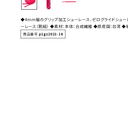
バト
◆4mm幅のグリップ加工シューレース、ゼログライドシューレ
バドミント
ーレース（靴紐） ◆素材：本体：合成繊維 ◆原産国：台湾 ◆幅
ストリングス
商品番号
p1gz2021-16
バドミント
バドミント
シャトル
グリップテ
バッグ
ソックス
その他アク
ハン
ハンドボー
ハンドボー