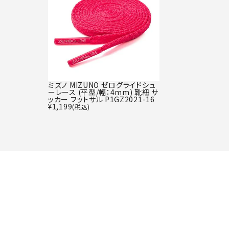
ミズノ MIZUNO ゼログライドシュ
ーレース (平型/幅：4mm) 靴紐 サ
ッカー フットサル P1GZ2021-16
¥
1,199
(税込)