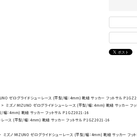
ンドボール）
ヘッドギア（ラグビー）
スク
セサリー
ソックス
スイ
NEUT
New
NI
その他アクセサリー
ゴー
RALW
Balan
ORKS
ce
その
マリ
ON
ONYO
P
ーキング
フィットネス・ヨガ
NE
LT
ーキングシューズ
ヨガウェア
トレ
ウォーキングシューズ
ヨガマット
健康
ZUNO ゼログライドシューレース (平型/幅：4mm) 靴紐 サッカー フットサル P1GZ20
セサリー
ヨガアクセサリー
ミズノ MIZUNO ゼログライドシューレース (平型/幅：4mm) 靴紐 サッカー フット
Rawli
Real
Re
幅：4mm) 靴紐 サッカー フットサル P1GZ2021-16
ダンス・フィットネスウェア
ngs
Stone
ou
ース (平型/幅：4mm) 靴紐 サッカー フットサル P1GZ2021-16
ダンス・フィットネスシューズ
インナーウェア
ミズノ MIZUNO ゼログライドシューレース (平型/幅：4mm) 靴紐 サッカー フットサ