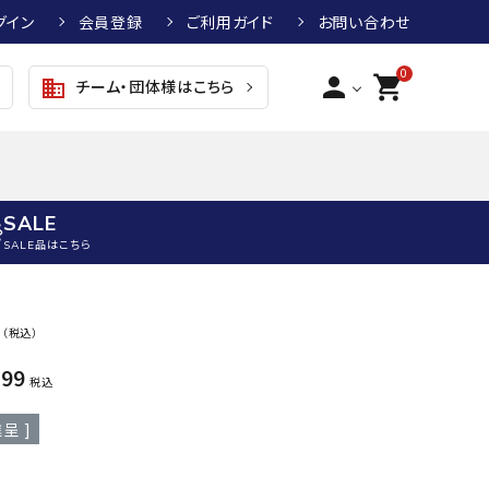
グイン
会員登録
ご利用ガイド
お問い合わせ
0
person
shopping_cart
チーム・団体様はこちら
business
SALE
SALE品はこちら
野球
キッズアパレル
テニス
その他アクセサリー
9
（税込）
グラブ・ミット
トップス
硬式テニスラケット
ボール
199
KTR
arena
asics
ATHL
税込
グラブ・ミット
ジャケット・アウター
ジュニア硬式テニスラケット
季節対策商品
ETA
呈 ]
野球グラブ・ミット
ボトムス・パンツ
ソフトテニスラケット
健康グッズ
トボール用グラブ・ミット
その他ウェア
ストリングス・ガット（テニス）
ヨガマット