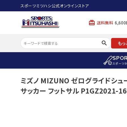
スポーツミツハシ公式オンラインストア
card_giftcard
送料無料
6,6
search
もっ
SPO
スポーツ
ACCOUNT MENU
ミズノ MIZUNO ゼログライドシュー
陸上
ようこそ ゲスト 様
サッカー フットサル P1GZ2021-16
陸上競技ス
meeting_room
person
ログイン
会員登録
陸上競技用
陸上競技用
スポーツから選ぶ
ェア
アイテムから選ぶ
陸上競技用