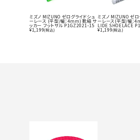
ミズノ MIZUNO ゼログライドシュ
ミズノ MIZUNO ゼ
ーレース (平型/幅：4mm) 靴紐 サ
ーレース(平型/幅：4m
ッカー フットサル P1GZ2021-15
LIDE SHOELACE P
¥
1,199
¥
1,199
(税込)
(税込)