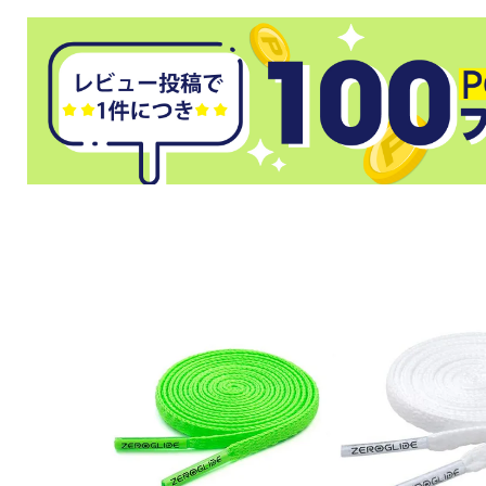
武道
柔道
ボクシング
武道・格闘