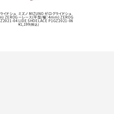
ト・ランタン
UR
他アクセサリー
グライドシュ
ミズノ MIZUNO ゼログライドシュ
) ZEROG
ーレース(平型/幅：4mm) ZEROG
GZ2021-04
LIDE SHOELACE P1GZ2021-06
¥
1,199
(税込)
tud
YASAK
YONEX
ZAMS
A
T