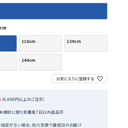
バット
ストリングス・ガット（ソフトテニス）
サポーター・テーピング
バット
グリップテープ
タオル
UTT
CANT
CAPT
ccilu
FLY
ERBU
AIN
軟式バット
エッジガード
ソックス
帽子
RY
STAG
トボール用バット
テニスシューズ
0cm
スパイク・シューズ
テニスバッグ
ランニング・陸上ソックス
キャップ
110cm
120cm
野球スパイク・シューズ
テニスウェア
テニス・バドミントンソックス
ハット
ウェア
キャップ・バイザー
野球ソックス
サンバイザー
ham
Colum
CONV
DA
ニア野球ウェア
ソックス
140cm
バスケットソックス
ニット帽・ビーニー
on
bia
ERSE
MISS
フォーム・練習着
ボール（テニス）
バレーボールソックス
その他キャップ
ティング手袋
その他アクセサリー
トレッキングソックス
お気に入りに登録する
ナーグローブ（守備用手袋）
ラグビーソックス
他手袋
トレーニング・ジム・カジュアル
xfir
G-FIT
gol.
GOSE
料
（6,600円以上のご注文）
グ・ケース
N
テナンス用品
・未開封に限り到着後7日以内返品可
クス・ストッキング
の指定がない場合、佐川急便で最短日のお届け
他アクセサリー