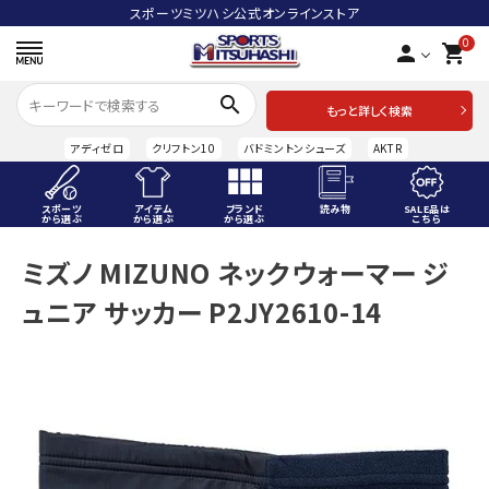
スポーツミツハシ公式オンラインストア
0
person
shopping_cart
search
もっと詳しく検索
アディゼロ
クリフトン10
バドミントンシューズ
AKTR
スポーツ
アイテム
ブランド
読み物
SALE品は
から選ぶ
から選ぶ
から選ぶ
こちら
ACCOUNT MENU
ミズノ MIZUNO ネックウォーマー ジ
ようこそ ゲスト 様
ュニア サッカー P2JY2610-14
meeting_room
person
ログイン
会員登録
スポーツから選ぶ
アイテムから選ぶ