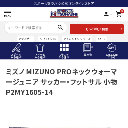
スポーツミツハシ公式オンラインストア
0
person
shopping_cart
search
もっと詳しく検索
アディゼロ
クリフトン10
バドミントンシューズ
AKTR
スポーツ
アイテム
ブランド
読み物
SALE品は
から選ぶ
から選ぶ
から選ぶ
こちら
ACCOUNT MENU
ミズノ MIZUNO PROネックウォーマ
ようこそ ゲスト 様
ージュニア サッカー・フットサル 小物
meeting_room
person
ログイン
会員登録
P2MY1605-14
スポーツから選ぶ
アイテムから選ぶ