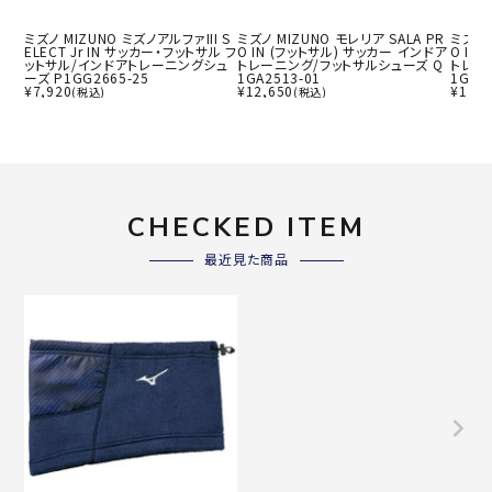
ミズノ MIZUNO ミズノアルファIII S
ミズノ MIZUNO モレリア SALA PR
ミズノ 
ELECT Jr IN サッカー・フットサル フ
O IN (フットサル) サッカー インドア
O IN
ットサル/インドアトレーニングシュ
トレーニング/フットサルシューズ Q
トレー
ーズ P1GG2665-25
1GA2513-01
1GA25
¥
7,920
¥
12,650
¥
12,6
(税込)
(税込)
CHECKED ITEM
最近見た商品