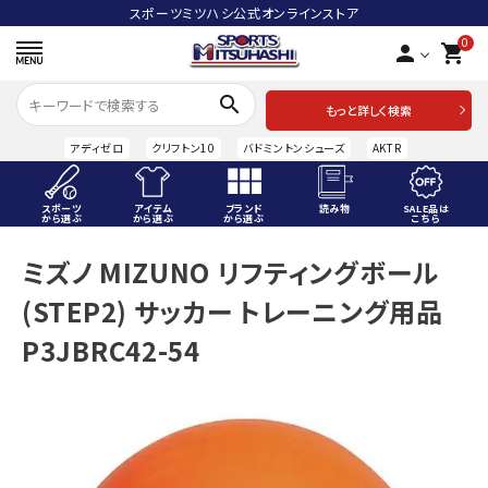
スポーツミツハシ公式オンラインストア
0
person
shopping_cart
search
もっと詳しく検索
アディゼロ
クリフトン10
バドミントンシューズ
AKTR
スポーツ
アイテム
ブランド
読み物
SALE品は
から選ぶ
から選ぶ
から選ぶ
こちら
ACCOUNT MENU
ミズノ MIZUNO リフティングボール
ようこそ ゲスト 様
(STEP2) サッカー トレーニング用品
meeting_room
person
ログイン
会員登録
P3JBRC42-54
スポーツから選ぶ
アイテムから選ぶ