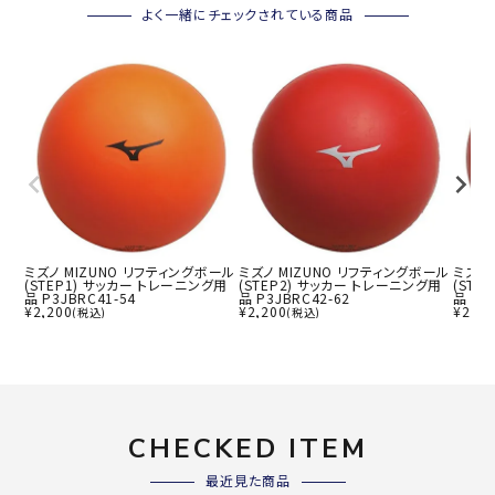
よく一緒にチェックされている商品
ミズノ MIZUNO リフティングボール
ミズノ MIZUNO リフティングボール
ミズノ
(STEP1) サッカー トレーニング用
(STEP2) サッカー トレーニング用
(STE
品 P3JBRC41-54
品 P3JBRC42-62
品 P3
¥
2,200
¥
2,200
¥
2,20
(税込)
(税込)
CHECKED ITEM
最近見た商品