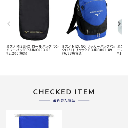
ミズノ MIZUNO ロールバッグ ラン
ミズノ MIZUNO サッカーバックパッ
ミズノ
ドリーバッグ P3JMC003-09
ク(16L) リュック P3JDB001-89
ース 1
¥
2,200
¥
6,930
¥
1,65
(税込)
(税込)
CHECKED ITEM
最近見た商品