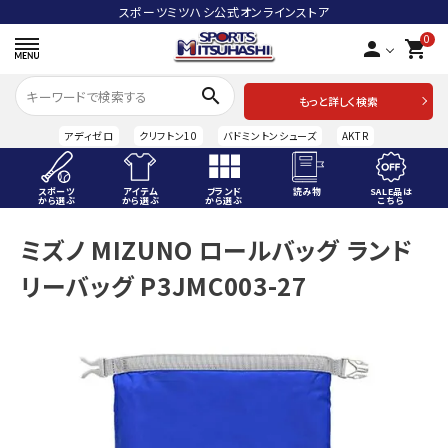
スポーツミツハシ公式オンラインストア
0
person
shopping_cart
search
もっと詳しく検索
アディゼロ
クリフトン10
バドミントンシューズ
AKTR
スポーツ
アイテム
ブランド
読み物
SALE品は
から選ぶ
から選ぶ
から選ぶ
こちら
ACCOUNT MENU
ミズノ MIZUNO ロールバッグ ランド
ようこそ ゲスト 様
リーバッグ P3JMC003-27
meeting_room
person
ログイン
会員登録
スポーツから選ぶ
アイテムから選ぶ