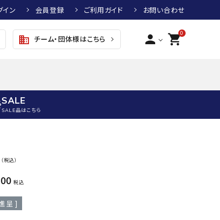
グイン
会員登録
ご利用ガイド
お問い合わせ
0
person
shopping_cart
チーム・団体様はこちら
business
SALE
SALE品はこちら
野球
キッズアパレル
テニス
その他アクセサリー
0
（税込）
グラブ・ミット
トップス
硬式テニスラケット
ボール
KTR
arena
asics
ATHL
600
グラブ・ミット
ジャケット・アウター
ジュニア硬式テニスラケット
季節対策商品
ETA
税込
野球グラブ・ミット
ボトムス・パンツ
ソフトテニスラケット
健康グッズ
進呈 ]
トボール用グラブ・ミット
その他ウェア
ストリングス・ガット（テニス）
ヨガマット