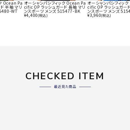
ライ
Ocean Pa
オーシャンパシフィック Ocean Pa
オーシャンパシフィック O
ソックス
ード 半袖 マリ
cific OP ラッシュガード 長袖 マリ
cific OP ラッシュガー
その
480-WT
ンスポーツ メンズ 515477-BK
ンスポーツ メンズ 5154
その他アクセサリー
¥
4,400
¥
3,960
(税込)
(税込)
Wacoa
Wilso
Ws
l CW-X
n
io
CHECKED ITEM
ZETT
最近見た商品