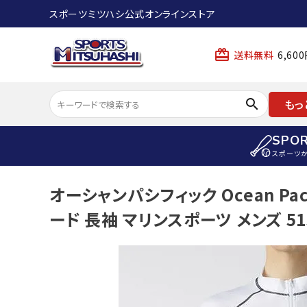
スポーツミツハシ公式オンラインストア
card_giftcard
送料無料
6,6
search
もっ
SPO
スポーツ
ACCOUNT MENU
オーシャンパシフィック Ocean Paci
陸上
ようこそ ゲスト 様
ード 長袖 マリンスポーツ メンズ 515
陸上競技ス
meeting_room
person
ログイン
会員登録
陸上競技用
陸上競技用
スポーツから選ぶ
ェア
アイテムから選ぶ
陸上競技用