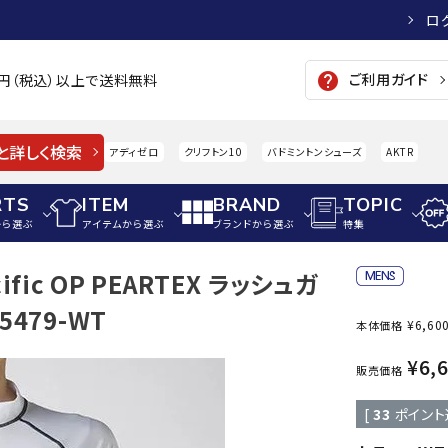
ロ
ご利用ガイド
help
00円（税込）以上で送料無料
と詳しく検索
アディゼロ
クリフトン10
バドミントンシューズ
AKTR
RTS
ITEM
BRAND
TOPIC
から選ぶ
アイテムから選ぶ
ブランドから選ぶ
特集
fic OP PEARTEX ラッシュガ
メンズアパレル
サッカー・フットサル
ウィメンズアパレル
479-WT
¥
6,60
本体価格
パイク・シューズ
トップス
サッカースパイク
トップス
硬式
adidas
AIGLE
A
¥
6,
シューズアクセサリー
ジャケット・アウター
ジュニアサッカースパイク
ジャケット・アウター
軟式
販売価格
メンズ・ユニセックスウ
ボトムス・パンツ
トレーニングシューズ
ボトムス・パンツ
少年
[
33
ポイント
その他ウェア
ジュニアレーニングシューズ
その他ウェア
ソフ
ウィメンズウェア