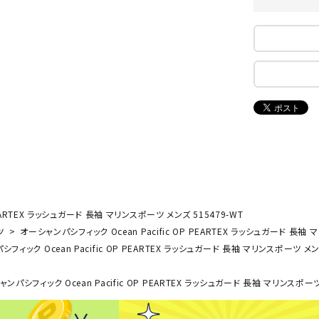
ンドボール）
ヘッドギア（ラグビー）
スク
セサリー
ソックス
スイ
NEUT
New
NI
その他アクセサリー
ゴー
RALW
Balan
ORKS
ce
その
マリ
ON
ONYO
P
ーキング
フィットネス・ヨガ
NE
LT
ーキングシューズ
ヨガウェア
トレ
PEARTEX ラッシュガード 長袖 マリンスポーツ メンズ 515479-WT
ウォーキングシューズ
ヨガマット
健康
ツ
オーシャンパシフィック Ocean Pacific OP PEARTEX ラッシュガード 長袖 
セサリー
ヨガアクセサリー
フィック Ocean Pacific OP PEARTEX ラッシュガード 長袖 マリンスポーツ メンズ
Rawli
Real
Re
ダンス・フィットネスウェア
ngs
Stone
ou
ンパシフィック Ocean Pacific OP PEARTEX ラッシュガード 長袖 マリンスポーツ
ダンス・フィットネスシューズ
インナーウェア