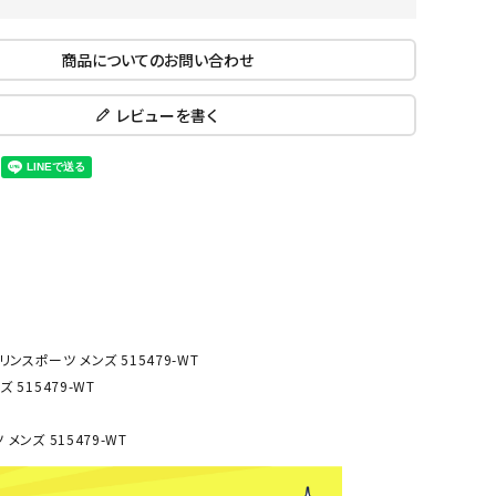
ール水着
ジュニアランニングシューズ
ムキャップ
ランニングウェア
商品についてのお問い合わせ
KE
Nittak
Ocean
ogaw
グル
ランニングタイツ
u
Pacifi
a tent
レビューを書く
c
他アクセサリー
ランニングソックス
ンスポーツ
ランニングキャップ
ランニングバッグ・ポーチ
その他アクセサリー
ENA
phite
Prince
PUMA
トレーニング用品
アウトドア
Y
n
ーニング用品
メンズアウトドアウェア
グッズ
ウィメンズアウトドアウェア
マリンスポーツ メンズ 515479-WT
キッズ・ベビーアウトドアウェア
 515479-WT
efT
RUST
ryka
SALO
アウトドアシューズ
rer
Y
MON
 メンズ 515479-WT
トレッキングシューズ
帽子