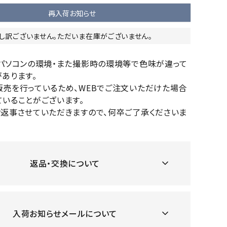
OKA
hum
JFIT
le coq
再入荷お知らせ
バスケットボール
バレーボール
mel
sporti
し訳ございません。ただいま在庫がございません。
f
ケットボールシューズ
バレーボールシューズ
ケットボールウェア
バレーボールウェア
のパソコンの環境・また撮影時の環境等で色味が違って
リカウェア・グッズ
バレーボール用サポーター
あります。
販売を行っているため、WEBでご注文いただけた場合
ル（バスケットボール）
ボール（バレーボール）
ZeS
mand
Marbl
Marm
いることがございます。
ル用品（バスケットボール）
ボール用品（バレーボール）
MBR
uka
e
ot
お返事させていただきますので、何卒ご了承くださいま
クス
ソックス
他アクセサリー
その他アクセサリー
返品・交換について
ツハ
MIZUN
molte
MTG
スイム・競泳
ランニング
オリ
O
n
ナル
水着・練習水着
メンズランニングシューズ
入荷お知らせメールについて
ットネス水着
レディースランニングシューズ