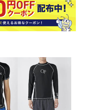
ソックス
バッグ
AZI
Speed
SSK
Super
o
Natur
その他アクセサリー
al
キャンプ用品
リー・コンテナ
ラー・ジャグ
WAN
Tasm
Tecnif
THE
キングウェア
ania
ibre
NORT
ラフ・寝具
Surf
H
FACE
ブル・チェア関連
ブルウェア
ト・タープ用品
ベキュー・焚き火
MBR
UNDE
VICTA
VIEW
グ
R
S
ト・マット・シート
ARMO