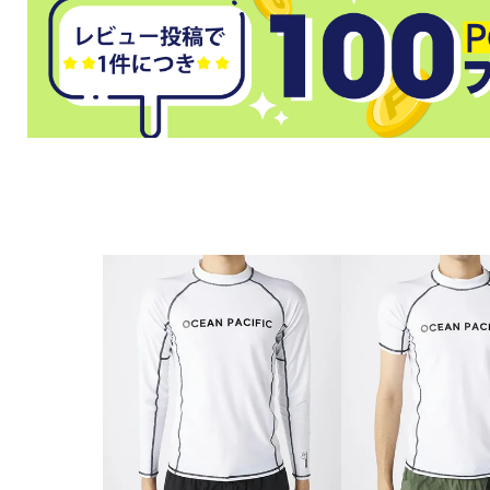
武道
柔道
ボクシング
武道・格闘