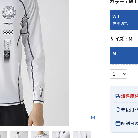
カラー
WT
シューズアクセサリー
硬式
ソックス
フットボールサンダル
軟式
Babol
BIKE
B
WT
セサリー
at
ER
サッカーウェア
少年
シューズ
バッグ
在庫切れ
ジュニアサッカーウェア
ソフ
レプリカ商品
野球
サイズ
M
メンズランニング
バックパック
ジュニアレプリカ商品
少年
ウイメンズランニング
トートバッグ
M
サッカーボール
野球
ジュニアランニング
ショルダーバッグ
CEP
Chaco
C
フットサルボール
ジュ
サッカースパイク
ボディー・ウエストバッグ
tt
pi
サッカーバッグ
ユニ
ジュニアサッカースパイク
ダッフル・ボストンバッグ
その他アクセサリー
バッ
サッカー・フットサルトレーニン
テニスバッグ
イン
グシューズ
その他バッグ
送料無
その
ジュニアサッカー・フットサルト
DESC
FINTA
Fo
レーニングシューズ
バッ
未使用
ENTE
e
野球スパイク・シューズ
メン
配送日
少年野球スパイク・シューズ
ソッ
バスケットボールシューズ
その