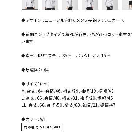
バト
◆デザインリニューアルされたメンズ長袖ラッシュガード。
バドミント
ストリングス
◆前開きジップタイプで着脱が容易、2WAYトリコット素材
います。
バドミント
バドミント
◆素材：ポリエステル：85％ ポリウレタン：15％
シャトル
グリップテ
◆原産国：中国
バッグ
◆サイズ：(cm)
ソックス
M：身丈、64、身幅/46、裄丈/79、袖幅/19、裾幅/43
その他アク
L：身丈、66、身幅/48、裄丈/81、袖幅/20、裾幅/45
ハン
LL：身丈、68、身幅/50、裄丈/83、袖幅/21、裾幅/47
◆カラー：WT
ハンドボー
商品番号
515479-wt
ハンドボー