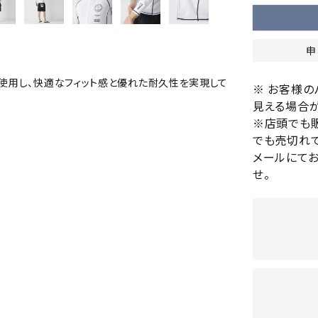
バレーボールシューズ
HEAD
HELLY
H
ミントン
卓球
テニスシューズ
HANS
申
EN
バドミントンシューズ
ンラケット
卓球ラケット
バス
フィットネスシューズ
・ガット
ラバー
バス
を使用し、快適なフィット感と優れた耐久性を実現して
※ お客様
陸上スパイク・シューズ
ンシューズ
卓球シューズ
レプ
見える場合が
ハンドボールシューズ
※店頭でも
ンウェア
卓球ウェア
ボー
LI-
LUXIL
LU
ウォーキング・トレッキングシュ
でも売切れて
ボール（卓球）
ボー
NING
ON
O
ーズ
メールにて
ープ
その他アクセサリー
ソッ
A
せ。
アウトドアシューズ
卓球台
その
トレーニング・ジム・カジュアル
キッズカジュアル
セサリー
スイム・競泳
MIKAN
MIKAS
ミ
ドボール
ラグビー
サンダル
O
A
シ
ジ
ルシューズ
ラグビースパイク・シューズ
競泳
ルウェア
ラグビーウェア
フィ