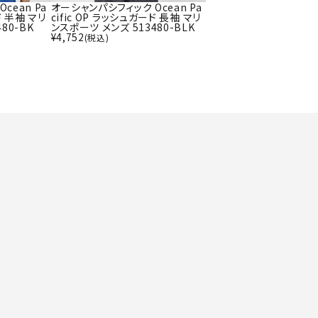
ト・ランタン
cean Pa
オーシャンパシフィック Ocean Pa
UR
ド 半袖 マリ
cific OP ラッシュガード 長袖 マリ
他アクセサリー
80-BK
ンスポーツ メンズ 513480-BLK
¥
4,752
(税込)
tud
YASAK
YONEX
ZAMS
A
T