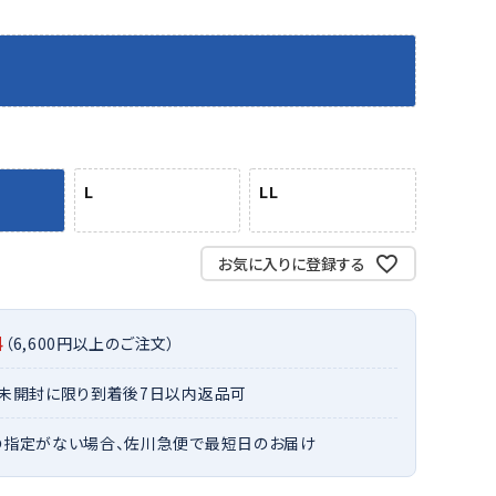
バット
ストリングス・ガット（ソフトテニス）
サポーター・テーピング
バット
グリップテープ
タオル
UTT
CANT
CAPT
ccilu
FLY
ERBU
AIN
軟式バット
エッジガード
ソックス
帽子
RY
STAG
トボール用バット
テニスシューズ
スパイク・シューズ
テニスバッグ
ランニング・陸上ソックス
キャップ
野球スパイク・シューズ
テニスウェア
テニス・バドミントンソックス
ハット
L
LL
ウェア
キャップ・バイザー
野球ソックス
サンバイザー
ham
Colum
CONV
DA
ニア野球ウェア
ソックス
バスケットソックス
ニット帽・ビーニー
on
bia
ERSE
MISS
フォーム・練習着
ボール（テニス）
お気に入りに登録する
バレーボールソックス
その他キャップ
ティング手袋
その他アクセサリー
トレッキングソックス
ナーグローブ（守備用手袋）
ラグビーソックス
料
（6,600円以上のご注文）
他手袋
トレーニング・ジム・カジュアル
xfir
G-FIT
gol.
GOSE
グ・ケース
・未開封に限り到着後7日以内返品可
N
テナンス用品
の指定がない場合、佐川急便で最短日のお届け
クス・ストッキング
他アクセサリー