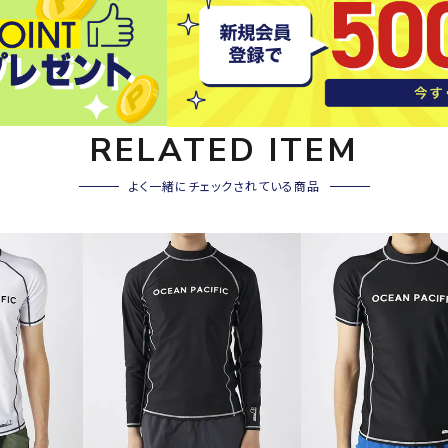
その他アクセサリー
SAYSK
Sondi
SP
Y
co
O
トレーニング・ジム/カジ
・格闘技
ュアル
RELATED ITEM
キャ
メンズウェア
よく一緒にチェックされている商品
クー
suria
SVOL
S
ウィメンズウェア
技小物
クッ
ME
S
キッズウェア
シュ
コンプレッションウェア
テー
インナーウェア
テー
シューズ
テン
ジュニアシューズ
バー
ブーツ・サンダル
TRIGG
uhlsp
U
バッ
バッグ
ERPOI
ort
O
ベッ
NT
キャップ