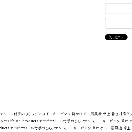
ンドボール）
ヘッドギア（ラグビー）
スク
セサリー
ソックス
スイ
NEUT
New
NI
その他アクセサリー
ゴー
RALW
Balan
ORKS
ce
その
マリ
ON
ONYO
P
ーキング
フィットネス・ヨガ
NE
LT
ーキングシューズ
ヨガウェア
トレ
ウォーキングシューズ
ヨガマット
健康
セサリー
ヨガアクセサリー
Rawli
Real
Re
ダンス・フィットネスウェア
ngs
Stone
ou
 カラビナリール付手のひらファン スモーキーピンク 首かけ ミニ扇風機 卓上 暑さ対策グッズ 
ダンス・フィットネスシューズ
ツ Life on Products カラビナリール付手のひらファン スモーキーピンク 首かけ
インナーウェア
roducts カラビナリール付手のひらファン スモーキーピンク 首かけ ミニ扇風機 卓上 暑