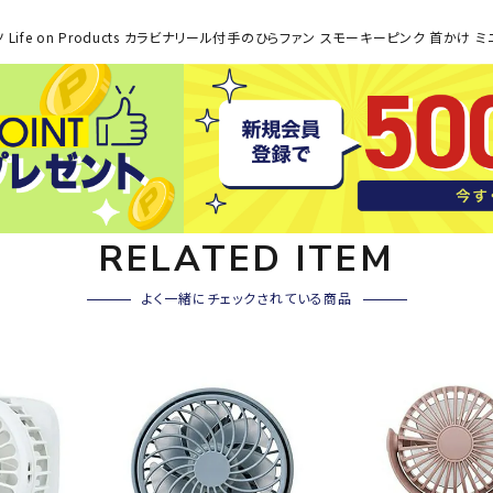
その他アクセサリー
ife on Products カラビナリール付手のひらファン スモーキーピンク 首かけ ミニ
SAYSK
Sondi
SP
Y
co
O
トレーニング・ジム/カジ
・格闘技
ュアル
キャ
メンズウェア
クー
suria
SVOL
S
ウィメンズウェア
技小物
クッ
RELATED ITEM
ME
S
キッズウェア
シュ
コンプレッションウェア
よく一緒にチェックされている商品
テー
インナーウェア
テー
シューズ
テン
ジュニアシューズ
バー
ブーツ・サンダル
TRIGG
uhlsp
U
バッ
バッグ
ERPOI
ort
O
ベッ
NT
キャップ