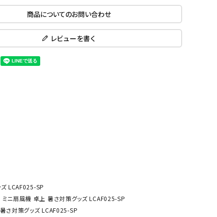
ール水着
ジュニアランニングシューズ
商品についてのお問い合わせ
ムキャップ
ランニングウェア
KE
Nittak
Ocean
ogaw
グル
ランニングタイツ
レビューを書く
u
Pacifi
a tent
c
他アクセサリー
ランニングソックス
ンスポーツ
ランニングキャップ
ランニングバッグ・ポーチ
その他アクセサリー
ENA
phite
Prince
PUMA
トレーニング用品
アウトドア
Y
n
ーニング用品
メンズアウトドアウェア
グッズ
ウィメンズアウトドアウェア
キッズ・ベビーアウトドアウェア
efT
RUST
ryka
SALO
アウトドアシューズ
rer
Y
MON
LCAF025-SP
トレッキングシューズ
 ミニ扇風機 卓上 暑さ対策グッズ LCAF025-SP
帽子
さ対策グッズ LCAF025-SP