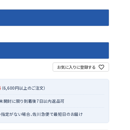
バット
ストリングス・ガット（ソフトテニス）
サポーター・テーピング
バット
グリップテープ
タオル
UTT
CANT
CAPT
ccilu
FLY
ERBU
AIN
軟式バット
エッジガード
ソックス
帽子
RY
STAG
トボール用バット
テニスシューズ
スパイク・シューズ
テニスバッグ
ランニング・陸上ソックス
キャップ
野球スパイク・シューズ
テニスウェア
テニス・バドミントンソックス
ハット
ウェア
キャップ・バイザー
野球ソックス
サンバイザー
ham
Colum
CONV
DA
ニア野球ウェア
ソックス
バスケットソックス
ニット帽・ビーニー
on
bia
ERSE
MISS
お気に入りに登録する
フォーム・練習着
ボール（テニス）
バレーボールソックス
その他キャップ
ティング手袋
その他アクセサリー
トレッキングソックス
ナーグローブ（守備用手袋）
ラグビーソックス
料
（6,600円以上のご注文）
他手袋
トレーニング・ジム・カジュアル
xfir
G-FIT
gol.
GOSE
・未開封に限り到着後7日以内返品可
グ・ケース
N
テナンス用品
の指定がない場合、佐川急便で最短日のお届け
クス・ストッキング
他アクセサリー