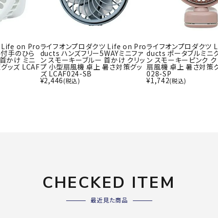
ライ
ソックス
その
その他アクセサリー
fe on Pro
ライフオンプロダクツ Life on Pro
ライフオンプロダクツ Lif
ール付手のひら
ducts ハンズフリー5WAYミニファ
ducts ポータブルミニ
 首かけ ミニ
ン スモーキーブルー 首かけ クリッ
ン スモーキーピンク ク
Wacoa
Wilso
Ws
グッズ LCAF
プ 小型扇風機 卓上 暑さ対策グッ
扇風機 卓上 暑さ対策グ
ズ LCAF024-SB
028-SP
l CW-X
n
io
¥
2,446
¥
1,742
(税込)
(税込)
ZETT
CHECKED ITEM
最近見た商品