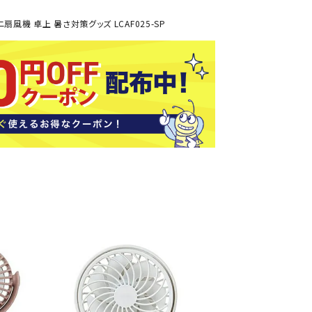
ソックス
扇風機 卓上 暑さ対策グッズ LCAF025-SP
バッグ
AZI
Speed
SSK
Super
o
Natur
その他アクセサリー
al
キャンプ用品
リー・コンテナ
ラー・ジャグ
WAN
Tasm
Tecnif
THE
キングウェア
ania
ibre
NORT
ラフ・寝具
Surf
H
FACE
ブル・チェア関連
ブルウェア
ト・タープ用品
ベキュー・焚き火
MBR
UNDE
VICTA
VIEW
グ
R
S
ト・マット・シート
ARMO