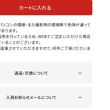
OKA
hum
JFIT
le coq
カートに入れる
バスケットボール
バレーボール
mel
sporti
f
ケットボールシューズ
バレーボールシューズ
のパソコンの環境・また撮影時の環境等で色味が違って
ケットボールウェア
バレーボールウェア
あります。
リカウェア・グッズ
バレーボール用サポーター
販売を行っているため、WEBでご注文いただけた場合
いることがございます。
ル（バスケットボール）
ボール（バレーボール）
ZeS
mand
Marbl
Marm
お返事させていただきますので、何卒ご了承くださいま
ル用品（バスケットボール）
ボール用品（バレーボール）
MBR
uka
e
ot
クス
ソックス
他アクセサリー
その他アクセサリー
返品・交換について
ツハ
MIZUN
molte
MTG
スイム・競泳
ランニング
オリ
O
n
ナル
入荷お知らせメールについて
水着・練習水着
メンズランニングシューズ
ットネス水着
レディースランニングシューズ