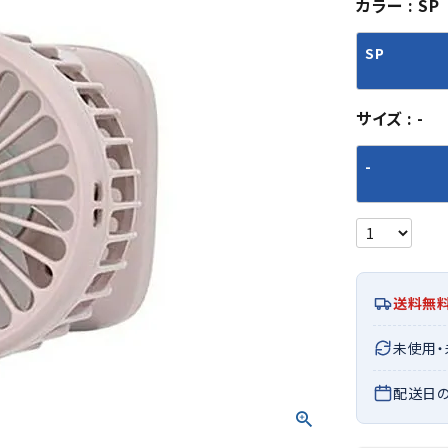
カラー
SP
シューズアクセサリー
硬式
ソックス
フットボールサンダル
軟式
Babol
BIKE
B
SP
セサリー
at
ER
サッカーウェア
少年
シューズ
バッグ
ジュニアサッカーウェア
ソフ
サイズ
-
レプリカ商品
野球
メンズランニング
バックパック
ジュニアレプリカ商品
少年
ウイメンズランニング
トートバッグ
-
サッカーボール
野球
ジュニアランニング
ショルダーバッグ
CEP
Chaco
C
フットサルボール
ジュ
サッカースパイク
ボディー・ウエストバッグ
tt
pi
サッカーバッグ
ユニ
ジュニアサッカースパイク
ダッフル・ボストンバッグ
その他アクセサリー
バッ
サッカー・フットサルトレーニン
テニスバッグ
イン
グシューズ
その他バッグ
送料無
その
ジュニアサッカー・フットサルト
DESC
FINTA
Fo
レーニングシューズ
未使用
バッ
ENTE
e
野球スパイク・シューズ
メン
配送日
少年野球スパイク・シューズ
ソッ
バスケットボールシューズ
その