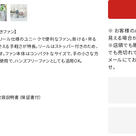
バレーボールシューズ
HEAD
HELLY
H
ミントン
卓球
テニスシューズ
HANS
EN
バドミントンシューズ
ンラケット
卓球ラケット
バス
※ お客様
フィットネスシューズ
きファン】
・ガット
ラバー
バス
見える場合が
リール仕様のユニークで便利なファン。掛ける・吊る
陸上スパイク・シューズ
ンシューズ
卓球シューズ
レプ
※店頭でも
使える手軽さが特長。リールはストッパー付きのため、
ハンドボールシューズ
でも売切れて
ンウェア
卓球ウェア
ボー
す。ファン本体はコンパクトなサイズで、手の小さな方
LI-
LUXIL
LU
ウォーキング・トレッキングシュ
メールにて
用で、ハンズフリーファンとしても活用OK。
ボール（卓球）
ボー
NING
ON
O
ーズ
せ。
ープ
その他アクセサリー
ソッ
A
アウトドアシューズ
卓球台
その
トレーニング・ジム・カジュアル
キッズカジュアル
セサリー
、取扱説明書（保証書付）
スイム・競泳
MIKAN
MIKAS
ミ
ドボール
ラグビー
サンダル
O
A
シ
ジ
ルシューズ
ラグビースパイク・シューズ
競泳
ルウェア
ラグビーウェア
フィ