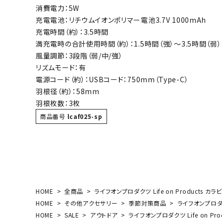
消費電力：5W
ボール（ハ
充電電池：リチウムイオンポリマー電池3.7V 1000mAh
その他アク
充電時間（約）：3.5時間
満充電時の合計使用時間（約）：1.5時間（強）～3.5時間（弱）
風量調節：3段階（弱/中/強）
リズムモード：有
電源コード（約）：USBコード：750mm（Type-C）
羽根径（約）：58mm
羽根枚数：3枚
ウォ
商品番号
lcaf025-sp
メンズウォ
ウィメンズ
その他アク
HOME
全商品
ライフオンプロダクツ Life on Products
HOME
その他アクセサリー
季節対策商品
ライフオンプロダク
HOME
SALE
アウトドア
ライフオンプロダクツ Life on P