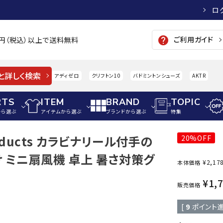
ロ
ご利用ガイド
help
00円（税込）以上で送料無料
と詳しく検索
アディゼロ
クリフトン10
バドミントンシューズ
AKTR
RTS
ITEM
BRAND
TOPIC
から選ぶ
アイテムから選ぶ
ブランドから選ぶ
特集
roducts カラビナリール付手の
20%OFF
メンズアパレル
サッカー・フットサル
ウィメンズアパレル
 ミニ扇風機 卓上 暑さ対策グ
¥
2,17
本体価格
パイク・シューズ
トップス
サッカースパイク
トップス
硬式
adidas
AIGLE
A
¥
1,
シューズアクセサリー
ジャケット・アウター
ジュニアサッカースパイク
ジャケット・アウター
軟式
販売価格
メンズ・ユニセックスウ
ボトムス・パンツ
トレーニングシューズ
ボトムス・パンツ
少年
[
9
ポイント進
その他ウェア
ジュニアレーニングシューズ
その他ウェア
ソフ
ウィメンズウェア