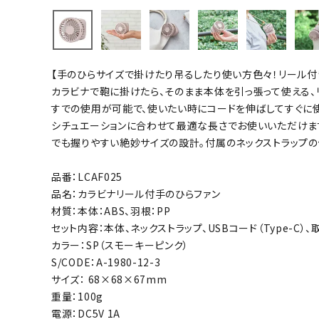
バト
バドミント
【手のひらサイズで掛けたり吊るしたり使い方色々！リール付
ストリングス
カラビナで鞄に掛けたら、そのまま本体を引っ張って使える、
バドミント
すでの使用が可能で、使いたい時にコードを伸ばしてすぐに
バドミント
シチュエーションに合わせて最適な長さでお使いいただけま
でも握りやすい絶妙サイズの設計。付属のネックストラップの使
シャトル
グリップテ
品番：LCAF025
バッグ
品名：カラビナリール付手のひらファン
ソックス
材質：本体：ABS、羽根：PP
その他アク
セット内容：本体、ネックストラップ、USBコード（Type-C）
カラー：SP（スモーキーピンク）
ハン
S/CODE：A-1980-12-3
サイズ： 68×68×67mm
ハンドボー
重量：100g
ハンドボー
電源：DC5V 1A