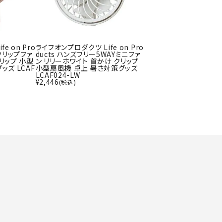
ト・ランタン
UR
他アクセサリー
e on Pro
ライフオンプロダクツ Life on Pro
クリップファ
ducts ハンズフリー5WAYミニファ
リップ 小型
ン リリーホワイト 首かけ クリップ
tud
YASAK
YONEX
ZAMS
ッズ LCAF
小型扇風機 卓上 暑さ対策グッズ
LCAF024-LW
A
T
¥
2,446
(税込)