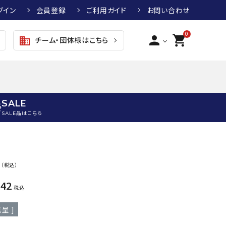
グイン
会員登録
ご利用ガイド
お問い合わせ
0
person
shopping_cart
チーム・団体様はこちら
business
SALE
SALE品はこちら
野球
キッズアパレル
テニス
その他アクセサリー
8
（税込）
グラブ・ミット
トップス
硬式テニスラケット
ボール
KTR
arena
asics
ATHL
742
グラブ・ミット
ジャケット・アウター
ジュニア硬式テニスラケット
季節対策商品
ETA
税込
野球グラブ・ミット
ボトムス・パンツ
ソフトテニスラケット
健康グッズ
呈 ]
トボール用グラブ・ミット
その他ウェア
ストリングス・ガット（テニス）
ヨガマット