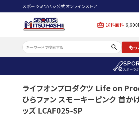
スポーツミツハシ公式オンラインストア
card_giftcard
送料無料
6,6
search
もっ
SPO
スポーツ
ACCOUNT MENU
ライフオンプロダクツ Life on P
陸上
ようこそ ゲスト 様
ひらファン スモーキーピンク 首かけ
陸上競技ス
meeting_room
person
ログイン
会員登録
ッズ LCAF025-SP
陸上競技用
陸上競技用
スポーツから選ぶ
ェア
アイテムから選ぶ
陸上競技用